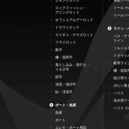
エギングロッド
電動リー
ロックフィッシュ・
リール そ
アジングロッド
リールパ
オフショアルアーロッド
トラウトロッド
ライン・
ライギョ・ナマズロッド
バス・ナ
ライン
フライロッド
ソルトル
船竿
トラウト
磯・堤防竿
船用ライ
落とし込み・前打ち・
イカダ竿
磯・堤防
投竿
投げ用ラ
清流・湖沼竿
ボビン巻
鮎・渓流竿
ハリス
淡水用ラ
ボート・魚探
ハリス そ
魚探
ボート
エレキ・ボート用品