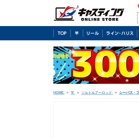
HOME
>
竿
>
ソルトルアーロッド
>
シーバス・