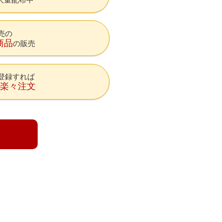
売の
商品
の販売
登録すれば
降楽々注文