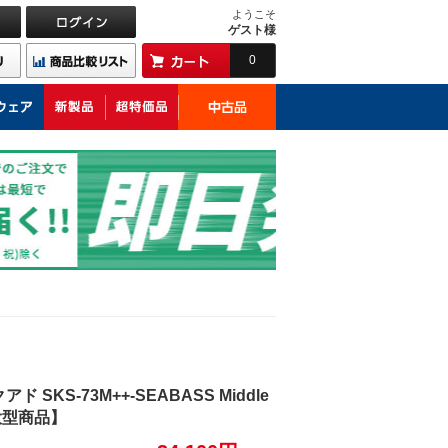
ようこそ
ゲスト様
0
KS-73M++-SEABASS Middle
ス【大型商品】