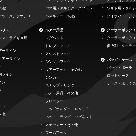
ル
ラバージグ・チャターベイト
オフショアプラグ
の他
バス用メタルジグ・スプーン
ソルト用メタルジ
ーツ・メンテナンス
バスルアー その他
タイラバ・インチ
ハリス
ルアー用品
クーラーボックス
マズ・ライギョ用
ジグヘッド
クーラーボックス
トレブルフック
保冷剤・クーラー
アーライン
アシストフック
ルアーライン
バッグ・ケース
シングルフック
ン
バッグ・ポーチ
ルアーフック その他
用ライン
ロッドケース
シンカー
イン
ケース・ボックス
スナップ・リング
き
ルアー用品 その他
フローター
イン
ロッドホルダー・キャリア
の他
ネット・ランディングネット
ステッカー・その他
ワームフック