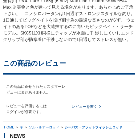
全長(ft)：6'4" Lure：185g (6.5oz) Max Line：Fluoro?30lb/PE#4
Max ※実物と色が違って見える場合があります。あらかじめご了承
下さい。 コノシロパータンは1日通すストロングスタイルな釣り。
1日通してビッグベイトを投げ倒す為の最適な長さなのが6’4”。 ウェ
イトのあるTOPなどを大遠投するのに向いたビッグベイト・サーチ
モデル。SKC511XH同様にティップが水面に干 渉しにくいしエンド
グリップ部が防寒着に干渉しないので1日通してストレスが無い。
この商品のレビュー
この商品に寄せられたカスタマーレ
ビューはまだありません。
レビューを評価するには
レビューを書く
ログイン
が必要です。
HOME
>
竿
>
ソルトルアーロッド
>
シーバス・フラットフィッシュロッド
NEWS