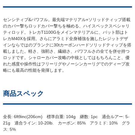
センシティブ&パワフル。最先端マテリアル+ソリッドティップ搭載
のカバー撃ちロッドカバー撃ちを極める、ハイスペックスペシャリ
ティロッド。トレカT1100Gをメインマテリアルに、バット部はト
レカM40Xを採用。さらにアラミド全身補強を施したレジットデザ
インならではのブランクに30tカーボンハードソリッドティップを搭
載しました。軽さ、強靭さ、繊細さ、パワフルさの全てを併せ持つ
ロッドです。シャローカバー攻略の中核としてはもちろんこと、優
れた感度や操作性はフリーリグやノーシンカーリグでのディープ攻
略にも最高の性能を発揮します。
商品スペック
全長: 6ft9inc(206cm) 標準自重: 104g 継数: 1pc 適合ルアー: 5-
21g 適合ライン: 10-20lb. カーボン: 85% アラミド: 10% グラ
ス: 5%