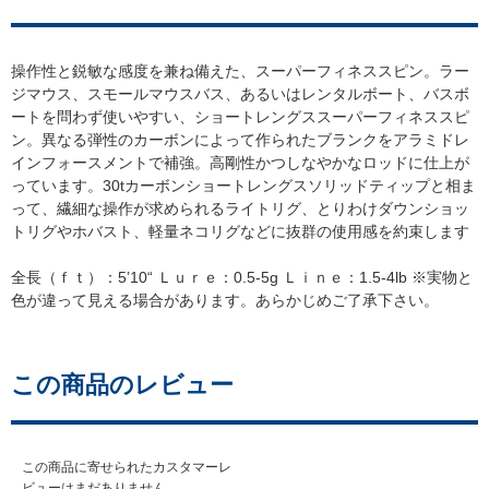
操作性と鋭敏な感度を兼ね備えた、スーパーフィネススピン。ラー
ジマウス、スモールマウスバス、あるいはレンタルボート、バスボ
ートを問わず使いやすい、ショートレングススーパーフィネススピ
ン。異なる弾性のカーボンによって作られたブランクをアラミドレ
インフォースメントで補強。高剛性かつしなやかなロッドに仕上が
っています。30tカーボンショートレングスソリッドティップと相ま
って、繊細な操作が求められるライトリグ、とりわけダウンショッ
トリグやホバスト、軽量ネコリグなどに抜群の使用感を約束します
全長（ｆｔ）：5’10“ Ｌｕｒｅ：0.5-5g Ｌｉｎｅ：1.5-4lb ※実物と
色が違って見える場合があります。あらかじめご了承下さい。
この商品のレビュー
この商品に寄せられたカスタマーレ
ビューはまだありません。