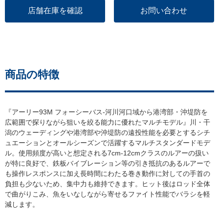
店舗在庫を確認
お問い合わせ
商品の特徴
『アーリー93M フォーシーバス-河川河口域から港湾部・沖堤防を
広範囲で探りながら狙いを絞る能力に優れたマルチモデル』川・干
潟のウェーディングや港湾部や沖堤防の遠投性能を必要とするシチ
ュエーションとオールシーズンで活躍するマルチスタンダードモデ
ル。使用頻度が高いと想定される7cm-12cmクラスのルアーの扱い
が特に良好で、鉄板バイブレーション等の引き抵抗のあるルアーで
も操作レスポンスに加え長時間にわたる巻き動作に対しての手首の
負担も少ないため、集中力も維持できます。ヒット後はロッド全体
で曲がりこみ、魚をいなしながら寄せるファイト性能でバラシを軽
減します。