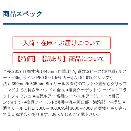
商品スペック
全長:2819 仕舞寸法:1445mm 自重:147g 継数:2ピース(逆並継) ルア
ー:7～35g ライン:PE0.8～1.5号 カーボン:94.9% グリップ寸
法:a.390mm/b.505mm ※a.リール装着時のフット位置からグリップ
エンドまでの長さ/b.ハンドル全長 ●推奨ターゲット:シーバス・フラ
ットフィッシュ ●推奨ルアー:各種シーバスルアー(ミノーは目安
14cmまで) ●推奨フィールド:河川中流～河口部・港湾部・沖堤防 ●
適合リール:D社LT3000～4000C/S社3000～4000 ※実物と色が違っ
て見える場合があります。あらかじめご了承下さい。