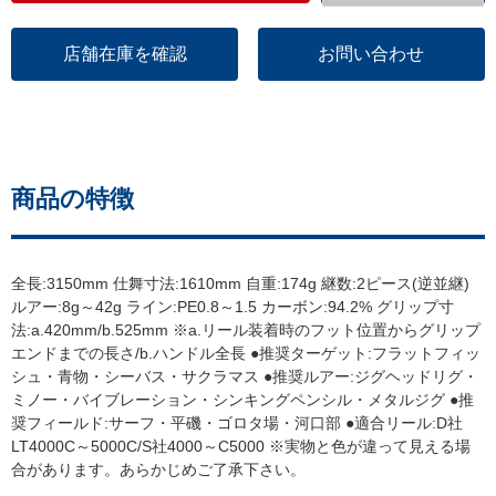
店舗在庫を確認
お問い合わせ
商品の特徴
全長:3150mm 仕舞寸法:1610mm 自重:174g 継数:2ピース(逆並継)
ルアー:8g～42g ライン:PE0.8～1.5 カーボン:94.2% グリップ寸
法:a.420mm/b.525mm ※a.リール装着時のフット位置からグリップ
エンドまでの長さ/b.ハンドル全長 ●推奨ターゲット:フラットフィッ
シュ・青物・シーバス・サクラマス ●推奨ルアー:ジグヘッドリグ・
ミノー・バイブレーション・シンキングペンシル・メタルジグ ●推
奨フィールド:サーフ・平磯・ゴロタ場・河口部 ●適合リール:D社
LT4000C～5000C/S社4000～C5000 ※実物と色が違って見える場
合があります。あらかじめご了承下さい。