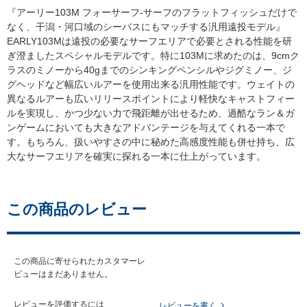
『アーリー103M フォーサーフ-サーフのフラットフィッシュだけで
なく、干潟・河口域のシーバスにもマッチする汎用遠投モデル』
EARLY103Mは遠投の必要なサーフエリアで必要とされる性能を研
ぎ澄ましたスペシャルモデルです。特に103Mに求めたのは、9cmク
ラスのミノーから40gまでのシンキングペンシルやジグミノー、ジ
グヘッドなど幅広いルアーを使用出来る汎用性能です。ウェイトの
異なるルアーも広いリリースポイントにより軽快なキャストフィー
ルを実現し、かつ少ない力で飛距離が出せるため、過酷なラン＆ガ
ンゲームにおいても大きなアドバンテージを与えてくれる一本で
す。もちろん、扱いやすさの中に秘めた高感度性能も併せ持ち、広
大なサーフエリアを確実に探れる一本に仕上がっています。
この商品のレビュー
この商品に寄せられたカスタマーレ
ビューはまだありません。
レビューを評価するには
レビューを書く