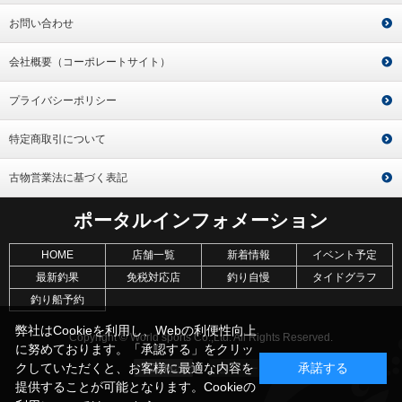
お問い合わせ
会社概要（コーポレートサイト）
プライバシーポリシー
特定商取引について
古物営業法に基づく表記
ポータルインフォメーション
HOME
店舗一覧
新着情報
イベント予定
最新釣果
免税対応店
釣り自慢
タイドグラフ
釣り船予約
弊社はCookieを利用し、Webの利便性向上
Copyright © World sports Co.,Ltd. All Rights Reserved.
に努めております。「承認する」をクリッ
クしていただくと、お客様に最適な内容を
承諾する
提供することが可能となります。Cookieの