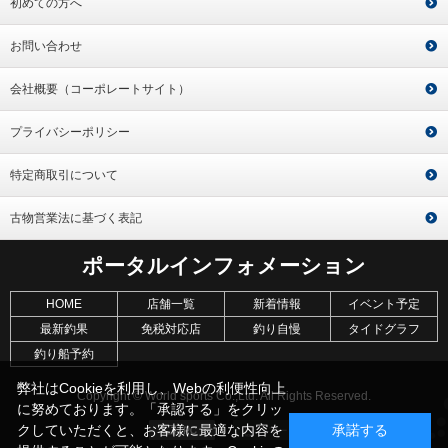
初めての方へ
お問い合わせ
会社概要（コーポレートサイト）
プライバシーポリシー
特定商取引について
古物営業法に基づく表記
ポータルインフォメーション
HOME
店舗一覧
新着情報
イベント予定
最新釣果
免税対応店
釣り自慢
タイドグラフ
釣り船予約
弊社はCookieを利用し、Webの利便性向上
Copyright © World sports Co.,Ltd. All Rights Reserved.
に努めております。「承認する」をクリッ
クしていただくと、お客様に最適な内容を
承諾する