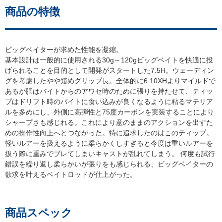
商品の特徴
ビッグベイターが求めた性能を凝縮。
基本設計は一般的に使用される30g～120gビッグベイトを快適に投
げられることを目的として開発がスタートした7.5H。ウェーディン
グを考慮したやや短めグリップ長。全体的に6.10XHよりマイルドで
あるが胴はバイトからのアワセ時のために張りを持たせて、ティッ
プはドリフト時のバイトに食い込みが良くなるように粘るマテリア
ルを多めにし、外側に高弾性と75度カーボンを実装することにより
シャープさも感じれる。これにより意のままのアクションを出すた
めの操作性向上へとつながった。特に追求したのはこのティップ。
軽いルアーを扱えるように柔らかくしすぎると今度は重いルアーを
扱う際に重みでブレてしまいキャストが乱れてしまう。 何度も試行
錯誤を繰り返し柔らかいが張りをも感じられる、ビッグベイターの
欲求を叶えるベイトロッドが仕上がった。
商品スペック