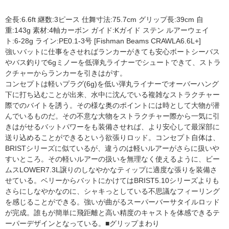
全長:6.6ft 継数:3ピース 仕舞寸法:75.7cm グリップ長:39cm 自
重:143g 素材:4軸カーボン ガイド:Kガイド ステン ルアーウェイ
ト:6-28g ライン:PE0.1-3号 [Fishman Beams CRAWLA6.6L+]
強いバットに仕事をさせればランカーがきても安心ボートシーバス
バス釣りで6gミノーを低弾丸ライナーでシュートできて、ストラ
クチャーからランカーを引きはがす。
コンセプトは軽いプラグ(6g)を低い弾丸ライナーでオーバーハング
下に打ち込むことが出来、水中に沈んでいる複雑なストラクチャー
際でのバイトを誘う。その様な奥のポイントには時として大物が潜
んでいるものだ。その不意な大物をストラクチャー際から一気に引
きはがせるバットパワーをも装備させれば、より安心して最深部に
送り込めることができるという欲張りロッド。コンセプト自体は、
BRISTシリーズに似ているが、違うのは軽いルアーがさらに扱い
すいところ。その軽いルアーの扱いを無理なく使えるように、ビー
ムスLOWER7.3L譲りのしなやかなティップに適度な張りを装備さ
せている。ベリーからバットにかけてはBRIST5.10シリーズよりも
さらにしなやかなのに、シャキっとしている不思議なフィーリング
を感じることができる。強いが曲がるスーパーバーサタイルロッド
が完成。誰もが簡単に飛距離と高い精度のキャストを体感できるテ
ーパーデザインとなっている。■グリップまわり