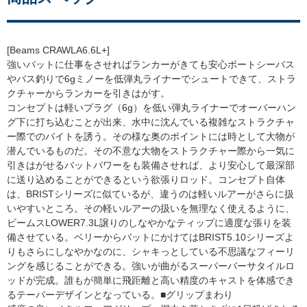
[Beams CRAWLA6.6L+]
強いバットに仕事をさせればランカーがきても安心ボートシーバス
バス釣りで6gミノーを低弾丸ライナーでシュートできて、ストラ
クチャーからランカーを引きはがす。
コンセプトは軽いプラグ（6g）を低い弾丸ライナーでオーバーハン
グ下に打ち込むことが出来、水中に沈んでいる複雑なストラクチャ
ー際でのバイトを誘う。その様な奥のポイントには時として大物が
潜んでいるものだ。その不意な大物をストラクチャー際から一気に
引きはがせるバットパワーをも装備させれば、より安心して最深部
に送り込めることができるという欲張りロッド。コンセプト自体
は、BRISTシリーズに似ているが、違うのは軽いルアーがさらに扱
いやすいところ。その軽いルアーの扱いを無理なく使えるように、
ビームスLOWER7.3L譲りのしなやかなティップに適度な張りを装
備させている。ベリーからバットにかけてはBRIST5.10シリーズよ
りもさらにしなやかなのに、シャキっとしている不思議なフィーリ
ングを感じることができる。強いが曲がるスーパーバーサタイルロ
ッドが完成。誰もが簡単に飛距離と高い精度のキャストを体感でき
るテーパーデザインとなっている。■グリップまわり