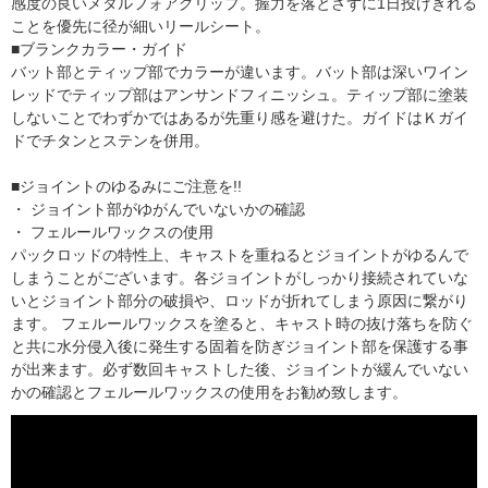
感度の良いメタルフォアグリップ。握力を落とさずに1日投げきれる
ことを優先に径が細いリールシート。
■ブランクカラー・ガイド
バット部とティップ部でカラーが違います。バット部は深いワイン
レッドでティップ部はアンサンドフィニッシュ。ティップ部に塗装
しないことでわずかではあるが先重り感を避けた。ガイドはＫガイ
ドでチタンとステンを併用。
■ジョイントのゆるみにご注意を!!
・ ジョイント部がゆがんでいないかの確認
・ フェルールワックスの使用
パックロッドの特性上、キャストを重ねるとジョイントがゆるんで
しまうことがございます。各ジョイントがしっかり接続されていな
いとジョイント部分の破損や、ロッドが折れてしまう原因に繋がり
ます。 フェルールワックスを塗ると、キャスト時の抜け落ちを防ぐ
と共に水分侵入後に発生する固着を防ぎジョイント部を保護する事
が出来ます。必ず数回キャストした後、ジョイントが緩んでいない
かの確認とフェルールワックスの使用をお勧め致します。