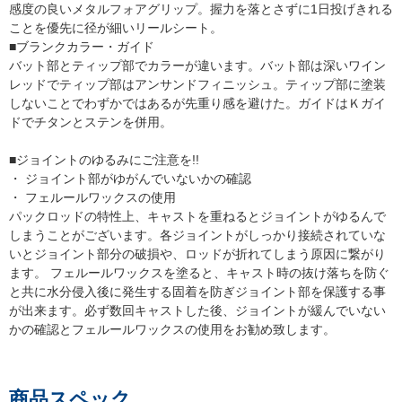
感度の良いメタルフォアグリップ。握力を落とさずに1日投げきれる
ことを優先に径が細いリールシート。
■ブランクカラー・ガイド
バット部とティップ部でカラーが違います。バット部は深いワイン
レッドでティップ部はアンサンドフィニッシュ。ティップ部に塗装
しないことでわずかではあるが先重り感を避けた。ガイドはＫガイ
ドでチタンとステンを併用。
■ジョイントのゆるみにご注意を!!
・ ジョイント部がゆがんでいないかの確認
・ フェルールワックスの使用
パックロッドの特性上、キャストを重ねるとジョイントがゆるんで
しまうことがございます。各ジョイントがしっかり接続されていな
いとジョイント部分の破損や、ロッドが折れてしまう原因に繋がり
ます。 フェルールワックスを塗ると、キャスト時の抜け落ちを防ぐ
と共に水分侵入後に発生する固着を防ぎジョイント部を保護する事
が出来ます。必ず数回キャストした後、ジョイントが緩んでいない
かの確認とフェルールワックスの使用をお勧め致します。
商品スペック