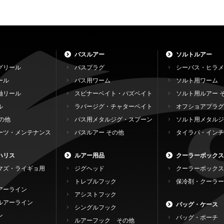
バスルアー
ソルトルアー
グリール
バスプラグ
シーバス・ヒラメ
ール
バス用ワーム
ソルト用ワーム
軸リール
スピナーベイト・バズベイト
ソルト用ルアー 
ル
ラバージグ・チャターベイト
オフショアプラグ
の他
バス用メタルジグ・スプーン
ソルト用メタルジ
ーツ・メンテナンス
バスルアー その他
タイラバ・インチ
ハリス
ルアー用品
クーラーボックス
マズ・ライギョ用
ジグヘッド
クーラーボックス
トレブルフック
保冷剤・クーラー
アーライン
アシストフック
ルアーライン
バッグ・ケース
シングルフック
ン
バッグ・ポーチ
ルアーフック その他