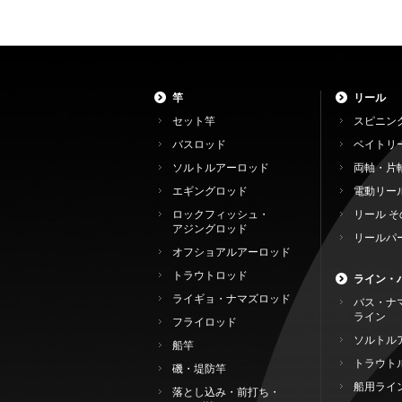
竿
リール
セット竿
スピニン
バスロッド
ベイトリ
ソルトルアーロッド
両軸・片
エギングロッド
電動リー
ロックフィッシュ・
リール そ
アジングロッド
リールパ
オフショアルアーロッド
トラウトロッド
ライン・
ライギョ・ナマズロッド
バス・ナ
ライン
フライロッド
ソルトル
船竿
トラウト
磯・堤防竿
船用ライ
落とし込み・前打ち・