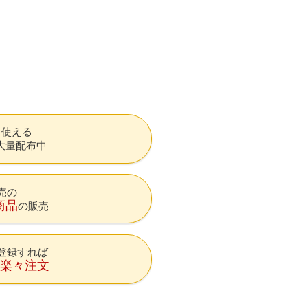
も使える
大量配布中
売の
商品
の販売
登録すれば
降楽々注文