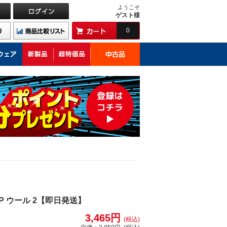
ようこそ
ゲスト様
0
 CAP ウール 2【即日発送】
3,465円
(税込)