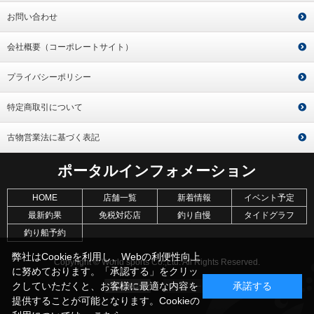
お問い合わせ
会社概要（コーポレートサイト）
プライバシーポリシー
特定商取引について
古物営業法に基づく表記
ポータルインフォメーション
HOME
店舗一覧
新着情報
イベント予定
最新釣果
免税対応店
釣り自慢
タイドグラフ
釣り船予約
弊社はCookieを利用し、Webの利便性向上
Copyright © World sports Co.,Ltd. All Rights Reserved.
に努めております。「承認する」をクリッ
クしていただくと、お客様に最適な内容を
承諾する
提供することが可能となります。Cookieの