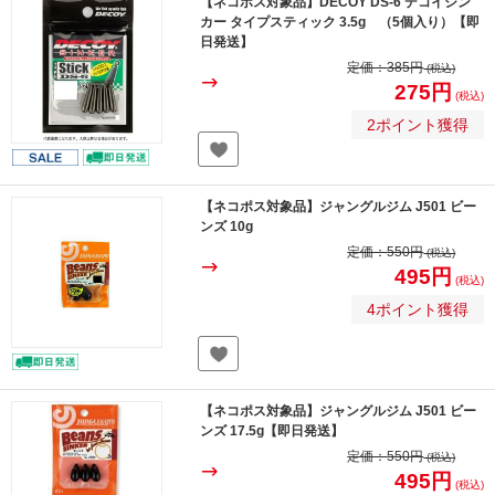
【ネコポス対象品】DECOY DS-6 デコイシン
カー タイプスティック 3.5g （5個入り）【即
日発送】
定価：
385円
(税込)
275円
(税込)
2ポイント獲得
【ネコポス対象品】ジャングルジム J501 ビー
ンズ 10g
定価：
550円
(税込)
495円
(税込)
4ポイント獲得
【ネコポス対象品】ジャングルジム J501 ビー
ンズ 17.5g【即日発送】
定価：
550円
(税込)
495円
(税込)