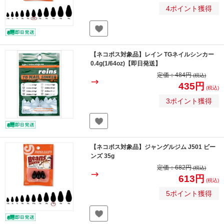
4ポイント獲得
【ネコポス対象品】レイン TGネイルシンカー
0.4g(1/64oz)【即日発送】
定価：
484円
(税込)
435円
(税込)
3ポイント獲得
【ネコポス対象品】ジャングルジム J501 ビー
ンズ 35g
定価：
682円
(税込)
613円
(税込)
5ポイント獲得