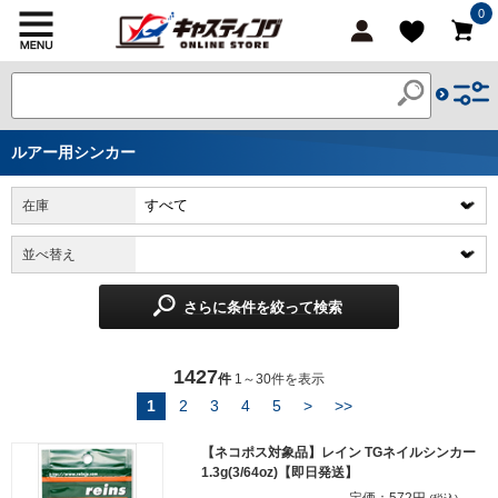
0
ルアー用シンカー
在庫
並べ替え
さらに条件を絞って検索
1427
件
1～30件を表示
1
2
3
4
5
>
>>
【ネコポス対象品】レイン TGネイルシンカー
1.3g(3/64oz)【即日発送】