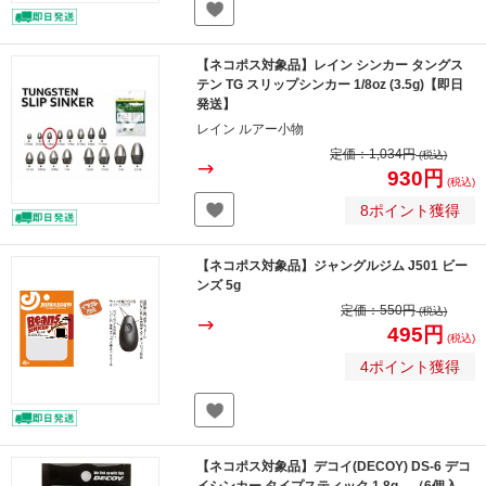
【ネコポス対象品】レイン シンカー タングス
テン TG スリップシンカー 1/8oz (3.5g)【即日
発送】
レイン ルアー小物
定価：
1,034円
(税込)
930円
(税込)
8ポイント獲得
【ネコポス対象品】ジャングルジム J501 ビー
ンズ 5g
定価：
550円
(税込)
495円
(税込)
4ポイント獲得
【ネコポス対象品】デコイ(DECOY) DS-6 デコ