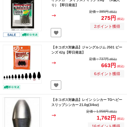
イシンカー タイプスティック 1.8g （6個入
り）【即日発送】
定価：
385円
(税込)
275円
(税込)
2ポイント獲得
【ネコポス対象品】ジャングルジム J501 ビー
ンズ 42g【即日発送】
定価：
737円
(税込)
663円
(税込)
6ポイント獲得
【ネコポス対象品】レイン シンカー TGヘビー
スリップシンカー 21.0g(3/4oz)
定価：
1,958円
(税込)
1,762円
(税込)
16ポイント獲得