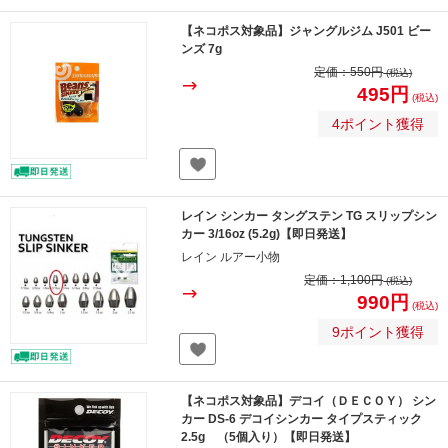
【ネコポス対象品】ジャングルジム J501 ビー
ンズ 7g
定価：
550円
(税込)
495円
(税込)
4ポイント獲得
レイン シンカー タングステン TG スリップシン
カー 3/16oz (5.2g)【即日発送】
レイン ルアー小物
定価：
1,100円
(税込)
990円
(税込)
9ポイント獲得
【ネコポス対象品】デコイ（ＤＥＣＯＹ） シン
カー DS-6 デコイシンカー タイプスティック
2.5g （5個入り）【即日発送】