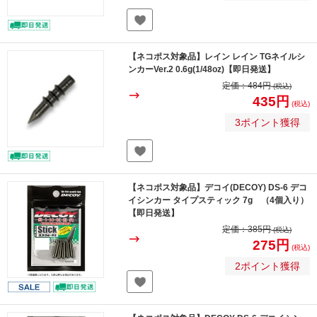
【ネコポス対象品】レイン レイン TGネイルシ
ンカーVer.2 0.6g(1/48oz)【即日発送】
定価：
484円
(税込)
435円
(税込)
3ポイント獲得
【ネコポス対象品】デコイ(DECOY) DS-6 デコ
イシンカー タイプスティック 7g （4個入り）
【即日発送】
定価：
385円
(税込)
275円
(税込)
2ポイント獲得