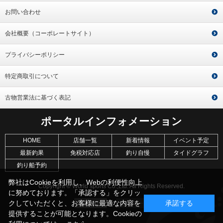
お問い合わせ
会社概要（コーポレートサイト）
プライバシーポリシー
特定商取引について
古物営業法に基づく表記
ポータルインフォメーション
HOME
店舗一覧
新着情報
イベント予定
最新釣果
免税対応店
釣り自慢
タイドグラフ
釣り船予約
弊社はCookieを利用し、Webの利便性向上
Copyright © World sports Co.,Ltd. All Rights Reserved.
に努めております。「承認する」をクリッ
クしていただくと、お客様に最適な内容を
承諾する
提供することが可能となります。Cookieの