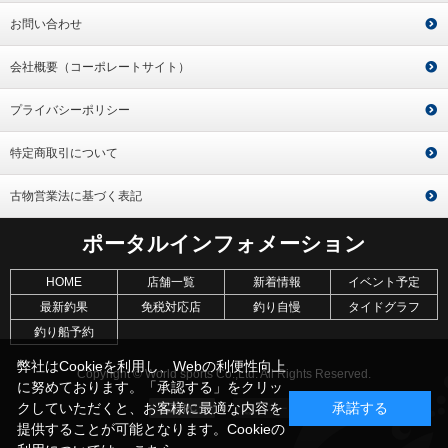
お問い合わせ
会社概要（コーポレートサイト）
プライバシーポリシー
特定商取引について
古物営業法に基づく表記
ポータルインフォメーション
HOME
店舗一覧
新着情報
イベント予定
最新釣果
免税対応店
釣り自慢
タイドグラフ
釣り船予約
弊社はCookieを利用し、Webの利便性向上
Copyright © World sports Co.,Ltd. All Rights Reserved.
に努めております。「承認する」をクリッ
クしていただくと、お客様に最適な内容を
承諾する
提供することが可能となります。Cookieの