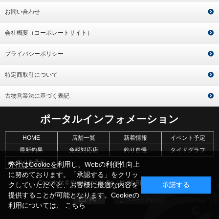
お問い合わせ
会社概要（コーポレートサイト）
プライバシーポリシー
特定商取引について
古物営業法に基づく表記
ポータルインフォメーション
HOME
店舗一覧
新着情報
イベント予定
最新釣果
免税対応店
釣り自慢
タイドグラフ
釣り船予約
弊社はCookieを利用し、Webの利便性向上
に努めております。「承認する」をクリッ
Copyright © World sports Co.,Ltd. All Rights Reserved.
クしていただくと、お客様に最適な内容を
承諾する
提供することが可能となります。Cookieの
利用については、
こちら