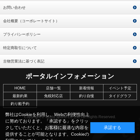
お問い合わせ
会社概要（コーポレートサイト）
プライバシーポリシー
特定商取引について
古物営業法に基づく表記
ポータルインフォメーション
HOME
店舗一覧
新着情報
イベント予定
最新釣果
免税対応店
釣り自慢
タイドグラフ
釣り船予約
弊社はCookieを利用し、Webの利便性向上
Copyright © World sports Co.,Ltd. All Rights Reserved.
に努めております。「承認する」をクリッ
クしていただくと、お客様に最適な内容を
承諾する
提供することが可能となります。Cookieの