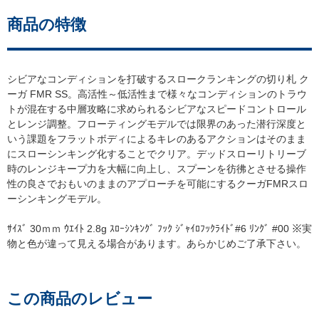
商品の特徴
シビアなコンディションを打破するスロークランキングの切り札 ク
ーガ FMR SS。高活性～低活性まで様々なコンディションのトラウ
トが混在する中層攻略に求められるシビアなスピードコントロール
とレンジ調整。フローティングモデルでは限界のあった潜行深度と
いう課題をフラットボディによるキレのあるアクションはそのまま
にスローシンキング化することでクリア。デッドスローリトリーブ
時のレンジキープ力を大幅に向上し、スプーンを彷彿とさせる操作
性の良さでおもいのままのアプローチを可能にするクーガFMRスロ
ーシンキングモデル。
ｻｲｽﾞ 30ｍｍ ｳｴｲﾄ 2.8g ｽﾛｰｼﾝｷﾝｸﾞ ﾌｯｸ ｼﾞｬｲﾛﾌｯｸﾗｲﾄﾞ#6 ﾘﾝｸﾞ #00 ※実
物と色が違って見える場合があります。あらかじめご了承下さい。
この商品のレビュー