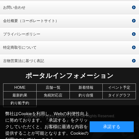
お問い合わせ
会社概要（コーポレートサイト）
プライバシーポリシー
特定商取引について
古物営業法に基づく表記
ポータルインフォメーション
HOME
店舗一覧
新着情報
イベント予定
最新釣果
免税対応店
釣り自慢
タイドグラフ
釣り船予約
弊社はCookieを利用し、Webの利便性向上
Copyright © World sports Co.,Ltd. All Rights Reserved.
に努めております。「承認する」をクリッ
クしていただくと、お客様に最適な内容を
承諾する
提供することが可能となります。Cookieの