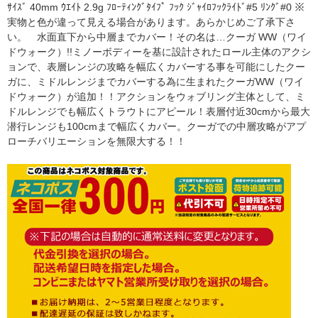
ｻｲｽﾞ 40mm ｳｴｲﾄ 2.9g ﾌﾛｰﾃｨﾝｸﾞﾀｲﾌﾟ ﾌｯｸ ｼﾞｬｲﾛﾌｯｸﾗｲﾄﾞ#5 ﾘﾝｸﾞ#0 ※
実物と色が違って見える場合があります。あらかじめご了承下さ
い。 水面直下から中層までカバー！その名は…クーガ WW（ワイ
ドウォーク）!!ミノーボディーを基に設計されたロール主体のアクシ
ョンで、表層レンジの攻略を幅広くカバーする事を可能にしたクー
ガに、ミドルレンジまでカバーする為に生まれたクーガWW（ワイ
ドウォーク）が追加！！アクションをウォブリング主体として、ミ
ドルレンジでも幅広くトラウトにアピール！表層付近30cmから最大
潜行レンジも100cmまで幅広くカバー。クーガでの中層攻略がアプ
ローチバリエーションを無限大する！！