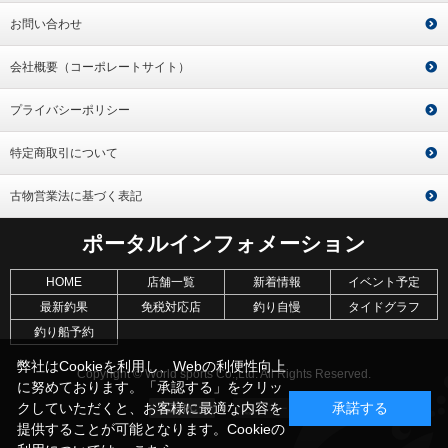
お問い合わせ
会社概要（コーポレートサイト）
プライバシーポリシー
特定商取引について
古物営業法に基づく表記
ポータルインフォメーション
HOME
店舗一覧
新着情報
イベント予定
最新釣果
免税対応店
釣り自慢
タイドグラフ
釣り船予約
弊社はCookieを利用し、Webの利便性向上
Copyright © World sports Co.,Ltd. All Rights Reserved.
に努めております。「承認する」をクリッ
クしていただくと、お客様に最適な内容を
承諾する
提供することが可能となります。Cookieの