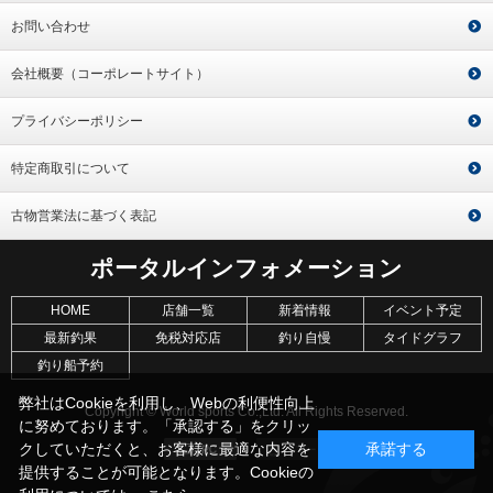
お問い合わせ
会社概要（コーポレートサイト）
プライバシーポリシー
特定商取引について
古物営業法に基づく表記
ポータルインフォメーション
HOME
店舗一覧
新着情報
イベント予定
最新釣果
免税対応店
釣り自慢
タイドグラフ
釣り船予約
弊社はCookieを利用し、Webの利便性向上
Copyright © World sports Co.,Ltd. All Rights Reserved.
に努めております。「承認する」をクリッ
クしていただくと、お客様に最適な内容を
承諾する
提供することが可能となります。Cookieの