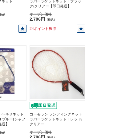
グネット
ラバーラケットネット II ブラッ
ク/クリアー【即日発送】
オープン価格
税込)
2,706円
(税込)
24ポイント獲得
 ヘキサネット
コーモラン ランディングネット
M ブルー(シャフ
ラバーラケットネット II レッド/
発送】
クリアー
オープン価格
税込)
2,706円
(税込)