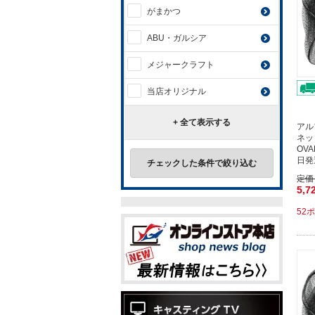
がまかつ
ABU・ガルシア
メジャークラフト
当店オリジナル
+ 全て表示する
アル
ネッ
OV
日発
チェックした条件で絞り込む
定価
5,7
52