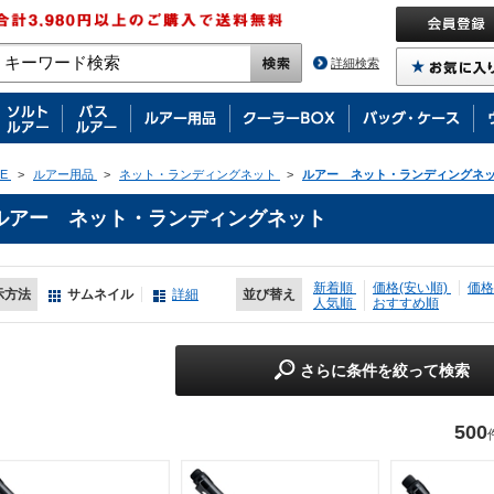
詳細検索
E
>
ルアー用品
>
ネット・ランディングネット
>
ルアー ネット・ランディングネ
ルアー ネット・ランディングネット
新着順
価格(安い順)
価格
示方法
サムネイル
詳細
並び替え
人気順
おすすめ順
さらに条件を絞って検索
500