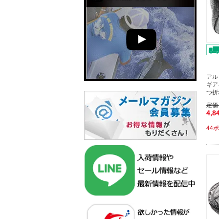
アル
ギア
つ折
定価
4,8
44