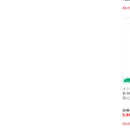
66
メジ
折 
売り
定価
5,9
54