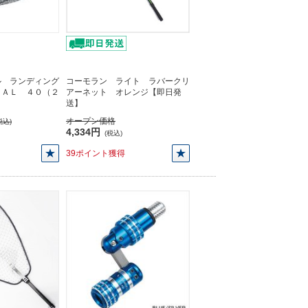
ル ランディング
コーモラン ライト ラバークリ
ＶＡＬ ４０（２
アーネット オレンジ【即日発
】
送】
オープン価格
税込)
4,334円
(税込)
39ポイント獲得