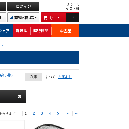
ようこそ
ゲスト様
0
ット
(高い順)
在庫
すべて
在庫あり
件あります
1
2
3
4
5
>
>>