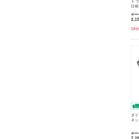
ト 
日発
オー
2,1
19
ダイ
ネッ
オー
7,2