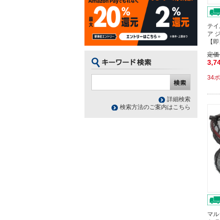
テイ
ア 
【即
定価
3,7
34
詳細検索
検索方法のご案内はこちら
マル