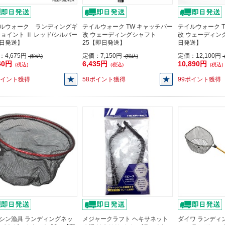
ルウォーク ランディングギ
テイルウォーク TW キャッチバー
テイルウォーク 
ジョイント Ⅱ レッド/シルバー
改 ウェーディングシャフト
改 ウェーディン
日発送】
25【即日発送】
日発送】
：
4,675円
定価：
7,150円
定価：
12,100円
(税込)
(税込)
40円
6,435円
10,890円
(税込)
(税込)
(税込)
ポイント獲得
58ポイント獲得
99ポイント獲得
シン漁具 ランディングネッ
メジャークラフト ヘキサネット
ダイワ ランディ