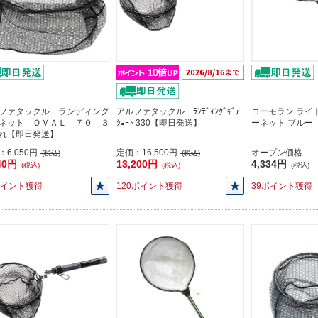
ファタックル ランディング
アルファタックル ﾗﾝﾃﾞｨﾝｸﾞｷﾞｱ
コーモラン ライ
ネット ＯＶＡＬ ７０ ３
ｼｮｰﾄ 330【即日発送】
ーネット ブルー
れ【即日発送】
：
6,050円
定価：
16,500円
オープン価格
(税込)
(税込)
40円
13,200円
4,334円
(税込)
(税込)
(税込)
ポイント獲得
120ポイント獲得
39ポイント獲得