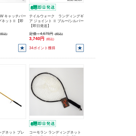
TW キャッチバー
テイルウォーク ランディングギ
グネットⅡ【即
ア ジョイント Ⅱ ブルー/シルバー
【即日発送】
定価：
4,675円
(税込)
(税込)
3,740円
(税込)
34ポイント獲得
ングネット プレ
コーモラン ランディングネット