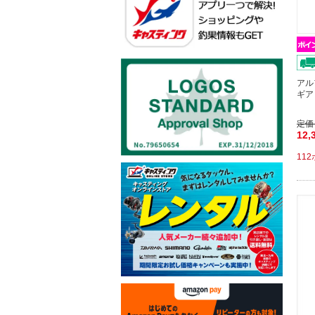
アル
ギア
定価
12,
11