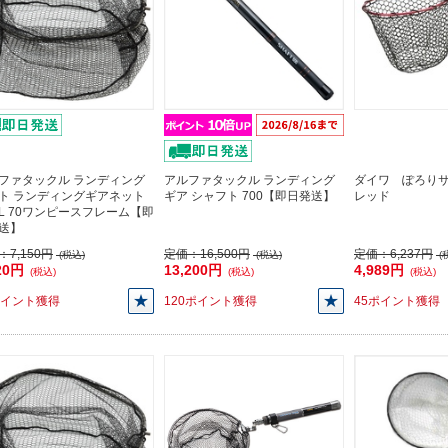
ファタックル ランディング
アルファタックル ランディング
ダイワ ぽろり
ト ランディングギアネット
ギア シャフト 700【即日発送】
レッド
AL 70ワンピースフレーム【即
送】
：
7,150円
定価：
16,500円
定価：
6,237円
(税込)
(税込)
(
20円
13,200円
4,989円
(税込)
(税込)
(税込)
ポイント獲得
120ポイント獲得
45ポイント獲得