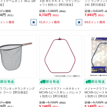
ライトゲームネット 36㎝【即
４折 ＭＣＨＮ-４ Ｌ ブラック(シ
ッソ ランディン
送】
ャフト別売り)【即日発送】
140【即日発送】
プン価格
定価：
7,480円
定価：
9,614円
(税込)
(
56円
6,732円
7,691円
(税込)
(税込)
(税込)
ポイント獲得
61ポイント獲得
69ポイント獲得
ワ ワンタッチランディング
メジャークラフト ヘキサネット
メジャークラフト
ト ラージ【即日発送】
MCHN-1ピース M レッド(シャフ
MCHN-1ピース 
ト別売り)【即日発送】
ト別売り)【即日
プン価格
定価：
5,720円
定価：
5,720円
(税込)
(
85円
5,148円
5,148円
(税込)
(税込)
(税込)