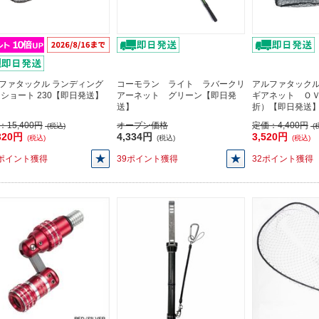
ファタックル ランディング
コーモラン ライト ラバークリ
アルファタック
 ショート 230【即日発送】
アーネット グリーン【即日発
ギアネット Ｏ
送】
折）【即日発送
：
15,400円
オープン価格
定価：
4,400円
(税込)
(
320円
4,334円
3,520円
(税込)
(税込)
(税込)
2ポイント獲得
39ポイント獲得
32ポイント獲得