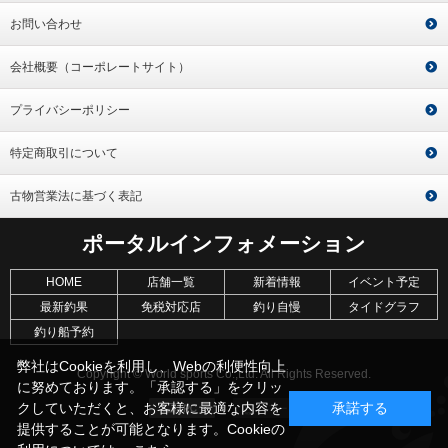
お問い合わせ
会社概要（コーポレートサイト）
プライバシーポリシー
特定商取引について
古物営業法に基づく表記
ポータルインフォメーション
HOME
店舗一覧
新着情報
イベント予定
最新釣果
免税対応店
釣り自慢
タイドグラフ
釣り船予約
弊社はCookieを利用し、Webの利便性向上
Copyright © World sports Co.,Ltd. All Rights Reserved.
に努めております。「承認する」をクリッ
クしていただくと、お客様に最適な内容を
承諾する
提供することが可能となります。Cookieの