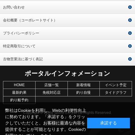
お問い合わせ
会社概要（コーポレートサイト）
プライバシーポリシー
特定商取引について
古物営業法に基づく表記
ポータルインフォメーション
HOME
店舗一覧
新着情報
イベント予定
最新釣果
免税対応店
釣り自慢
タイドグラフ
釣り船予約
弊社はCookieを利用し、Webの利便性向上
Copyright © World sports Co.,Ltd. All Rights Reserved.
に努めております。「承認する」をクリッ
クしていただくと、お客様に最適な内容を
承諾する
提供することが可能となります。Cookieの