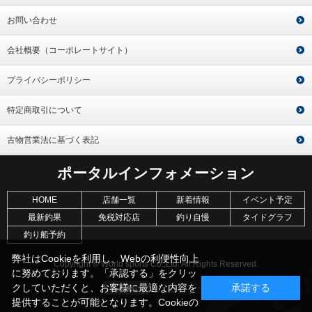
お問い合わせ
会社概要（コーポレートサイト）
プライバシーポリシー
特定商取引について
古物営業法に基づく表記
ポータルインフォメーション
HOME
店舗一覧
新着情報
イベント予定
最新釣果
免税対応店
釣り自慢
タイドグラフ
釣り船予約
弊社はCookieを利用し、Webの利便性向上
Copyright © World sports Co.,Ltd. All Rights Reserved.
に努めております。「承認する」をクリッ
クしていただくと、お客様に最適な内容を
承諾する
提供することが可能となります。Cookieの