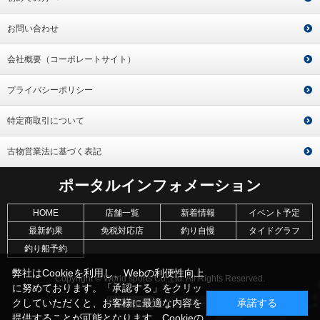
お問い合わせ
会社概要（コーポレートサイト）
プライバシーポリシー
特定商取引について
古物営業法に基づく表記
ポータルインフォメーション
HOME
店舗一覧
新着情報
イベント予定
最新釣果
免税対応店
釣り自慢
タイドグラフ
釣り船予約
弊社はCookieを利用し、Webの利便性向上
Copyright © World sports Co.,Ltd. All Rights Reserved.
に努めております。「承認する」をクリッ
クしていただくと、お客様に最適な内容を
承諾する
提供することが可能となります。Cookieの