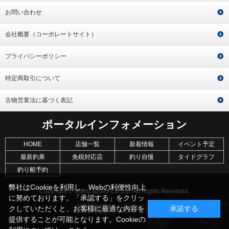
お問い合わせ
会社概要（コーポレートサイト）
プライバシーポリシー
特定商取引について
古物営業法に基づく表記
ポータルインフォメーション
HOME
店舗一覧
新着情報
イベント予定
最新釣果
免税対応店
釣り自慢
タイドグラフ
釣り船予約
弊社はCookieを利用し、Webの利便性向上
Copyright © World sports Co.,Ltd. All Rights Reserved.
に努めております。「承認する」をクリッ
クしていただくと、お客様に最適な内容を
承諾する
提供することが可能となります。Cookieの