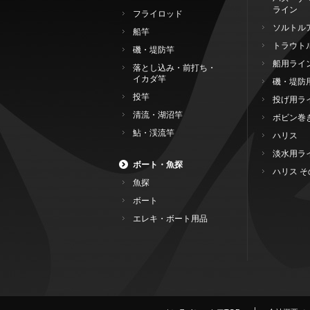
ライン
フライロッド
ソルトル
船竿
トラウト
磯・堤防竿
船用ライ
落とし込み・前打ち・
イカダ竿
磯・堤防
投竿
投げ用ラ
清流・湖沼竿
ボビン巻
鮎・渓流竿
ハリス
淡水用ラ
ボート・魚探
ハリス そ
魚探
ボート
エレキ・ボート用品