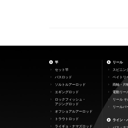
竿
リール
セット竿
スピニン
バスロッド
ベイトリ
ソルトルアーロッド
両軸・片
エギングロッド
電動リー
ロックフィッシュ・
リール そ
アジングロッド
リールパ
オフショアルアーロッド
トラウトロッド
ライン・
ライギョ・ナマズロッド
バス・ナ