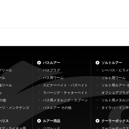
バスルアー
ソルトルアー
グリール
バスプラグ
シーバス・ヒラメ
ール
バス用ワーム
ソルト用ワーム
軸リール
スピナーベイト・バズベイト
ソルト用ルアー 
ル
ラバージグ・チャターベイト
オフショアプラグ
の他
バス用メタルジグ・スプーン
ソルト用メタルジ
ーツ・メンテナンス
バスルアー その他
タイラバ・インチ
ハリス
ルアー用品
クーラーボックス
マズ・ライギョ用
ジグヘッド
クーラーボックス