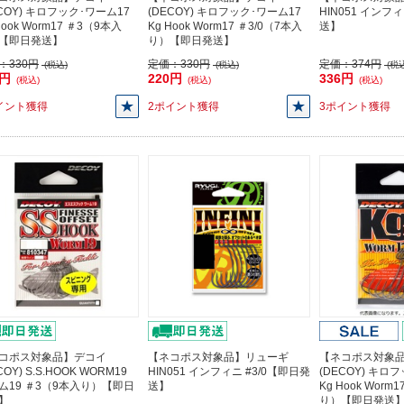
ECOY) キロフック･ワーム17
(DECOY) キロフック･ワーム17
HIN051 インフ
Hook Worm17 ＃3（9本入
Kg Hook Worm17 ＃3/0（7本入
送】
【即日発送】
り）【即日発送】
：
330円
定価：
330円
定価：
374円
(税込)
(税込)
(税込
0円
220円
336円
(税込)
(税込)
(税込)
イント獲得
2ポイント獲得
3ポイント獲得
コポス対象品】デコイ
【ネコポス対象品】リューギ
【ネコポス対象
COY) S.S.HOOK WORM19
HIN051 インフィニ #3/0【即日発
(DECOY) キロ
ム19 ＃3（9本入り）【即日
送】
Kg Hook Worm
】
り）【即日発送