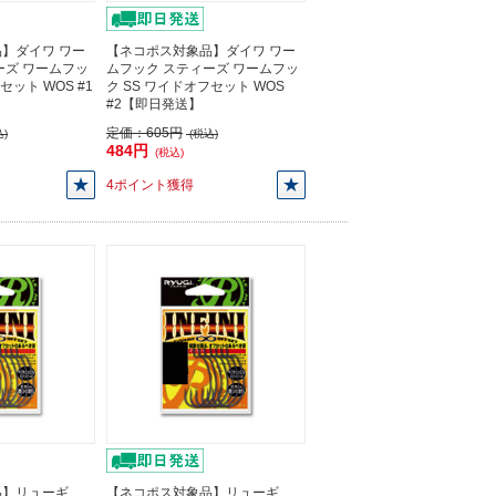
】ダイワ ワー
【ネコポス対象品】ダイワ ワー
ーズ ワームフッ
ムフック スティーズ ワームフッ
セット WOS #1
ク SS ワイドオフセット WOS
#2【即日発送】
定価：
605円
)
(税込)
484円
(税込)
4ポイント獲得
品】リューギ
【ネコポス対象品】リューギ