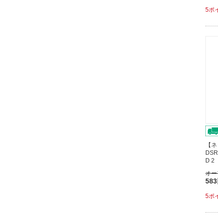
5ポ
【ネ
DSR
D 
オー
58
5ポ