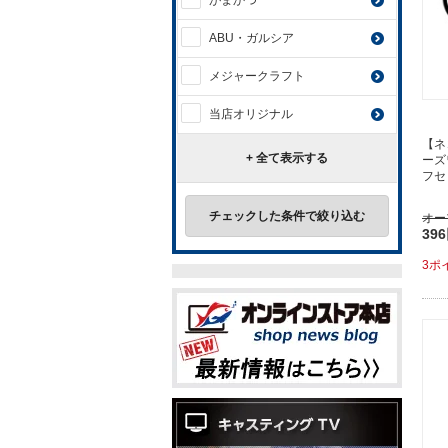
がまかつ
ABU・ガルシア
メジャークラフト
当店オリジナル
【ネ
+ 全て表示する
ーズ
フセ
チェックした条件で絞り込む
オー
39
3ポ