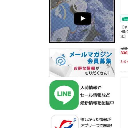
【ネ
HIN
送】
定価
33
3ポ