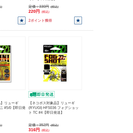
定価：
330円
)
(税込)
220円
(税込)
2ポイント獲得
品】リューギ
【ネコポス対象品】リューギ
ィニ #5/0【即日発
(RYUGI) HFS036 フォグショッ
ト TC #4【即日発送】
定価：
352円
)
(税込)
316円
(税込)