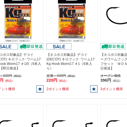
コポス対象品】デコイ
【ネコポス対象品】デコイ
【ネコポス対象
ECOY) キロフック･ワーム17
(DECOY) キロフック･ワーム17
ーズワームフッ
Hook Worm17 ＃1/0（9本入
Kg Hook Worm17 ＃1（9本入
フセット ＷＯ
【即日発送】
り）
日発送】
：
330円
定価：
330円
オープン価格
(税込)
(税込)
0円
220円
396円
(税込)
(税込)
(税込)
イント獲得
2ポイント獲得
3ポイント獲得