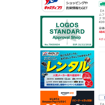
【ネ
ムフ
ク 
#2
定価
48
4ポ
【ネ