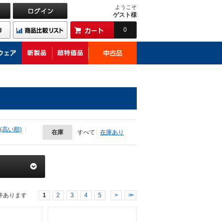
ようこそ
ゲスト様
0
(高い順)
在庫
すべて
在庫あり
件あります
1
2
3
4
5
>
>>