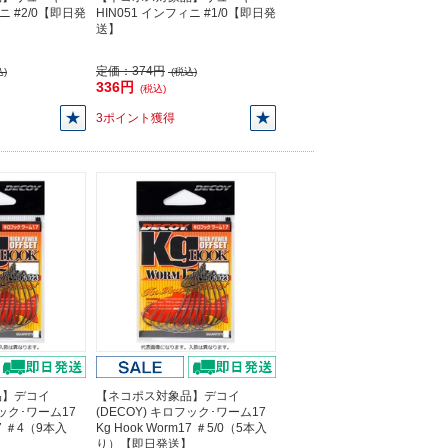
ィニ #2/0【即日発
HIN051 インフィニ #1/0【即日発
送】
定価：
374円
)
(税込)
336円
(税込)
3ポイント獲得
品】デコイ
【ネコポス対象品】デコイ
フック･ワーム17
(DECOY) キロフック･ワーム17
17 ＃4（9本入
Kg Hook Worm17 ＃5/0（5本入
】
り）【即日発送】