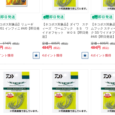
コポス対象品】リューギ
【ネコポス対象品】ダイワ ステ
【ネコポス対象品
051 インフィニ #4/0【即日発
ィーズ ワームフック ＳＳ ワ
ムフック スティ
イドオフセット ＷＯＳ【即日発
ク SS ワイドオ
送】
#4/0【即日発送
：
374円
定価：
605円
定価：
605円
(税込)
(税込)
(税込
6円
484円
484円
(税込)
(税込)
(税込)
イント獲得
4ポイント獲得
4ポイント獲得