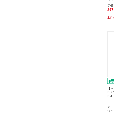
定価
29
2ポ
【ネ
DSR
D 
オー
58