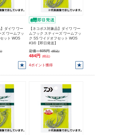
】ダイワ ワー
【ネコポス対象品】ダイワ ワー
ーズ ワームフッ
ムフック スティーズ ワームフッ
フセット WOS
ク SS ワイドオフセット WOS
】
#3/0【即日発送】
定価：
605円
)
(税込)
484円
(税込)
4ポイント獲得