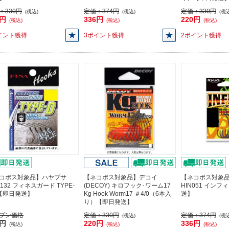
：
330円
定価：
374円
定価：
330円
(税込)
(税込)
(税込
7円
336円
220円
(税込)
(税込)
(税込)
イント獲得
3ポイント獲得
2ポイント獲得
コポス対象品】ハヤブサ
【ネコポス対象品】デコイ
【ネコポス対象
132 フィネスガード TYPE-
(DECOY) キロフック･ワーム17
HIN051 インフ
4【即日発送】
Kg Hook Worm17 ＃4/0（6本入
送】
り）【即日発送】
プン価格
定価：
330円
定価：
374円
(税込)
(税込
3円
220円
336円
(税込)
(税込)
(税込)