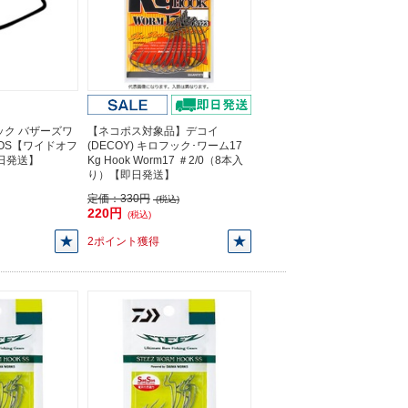
ック バザーズワ
【ネコポス対象品】デコイ
WOS【ワイドオフ
(DECOY) キロフック･ワーム17
即日発送】
Kg Hook Worm17 ＃2/0（8本入
り）【即日発送】
定価：
330円
(税込)
220円
(税込)
2ポイント獲得