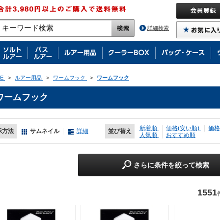
詳細検索
E
>
ルアー用品
>
ワームフック
>
ワームフック
ワームフック
新着順
価格(安い順)
価格
示方法
サムネイル
詳細
並び替え
人気順
おすすめ順
さらに条件を絞って検索
1551