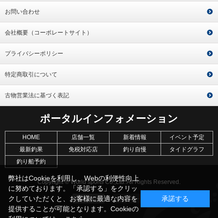
お問い合わせ
会社概要（コーポレートサイト）
プライバシーポリシー
特定商取引について
古物営業法に基づく表記
ポータルインフォメーション
HOME
店舗一覧
新着情報
イベント予定
最新釣果
免税対応店
釣り自慢
タイドグラフ
釣り船予約
弊社はCookieを利用し、Webの利便性向上
Copyright © World sports Co.,Ltd. All Rights Reserved.
に努めております。「承認する」をクリッ
クしていただくと、お客様に最適な内容を
承諾する
提供することが可能となります。Cookieの