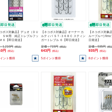
コポス対象品】デュオ（ＤＵ
【ネコポス対象品】オーナー カ
【ネコポス対象品
 ＳＷ用 純正トレブルフッ
ルティバ ＳＴ-３６ＢＣ スティン
ルーブルー) fim
＃６【即日発送】
ガートレブル ６【即日発送】
日発送】
：
1,210円
定価：
715円
定価：
935円
(税込)
(税込)
(税込
10円
643円
935円
(税込)
(税込)
(税込)
ポイント獲得
5ポイント獲得
8ポイント獲得