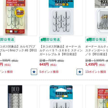
コポス対象品】カルモア(ブ
【ネコポス対象品】オーナー カ
オーナー カルティ
ブルー) fimoフック #6【即日
ルティバ ＳＴ-３６ＢＣ スティン
スティンガートリ
】
ガートレブル ８【即日発送】
／０【即日発送
：
935円
定価：
715円
定価：
1,595円
(税込)
(税込)
(
5円
643円
1,435円
(税込)
(税込)
(税込)
イント獲得
5ポイント獲得
13ポイント獲得