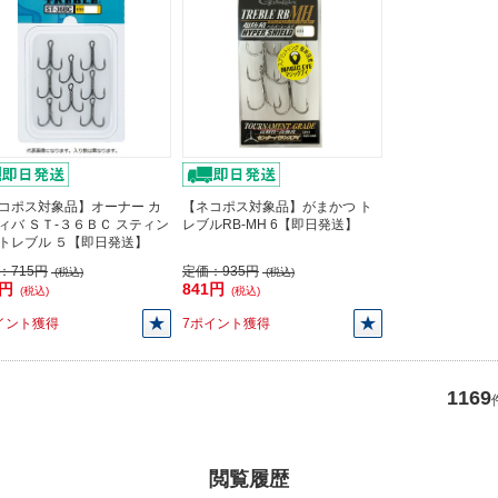
コポス対象品】オーナー カ
【ネコポス対象品】がまかつ ト
ィバ ＳＴ-３６ＢＣ スティン
レブルRB-MH 6【即日発送】
トレブル ５【即日発送】
：
715円
定価：
935円
(税込)
(税込)
3円
841円
(税込)
(税込)
イント獲得
7ポイント獲得
1169
閲覧履歴