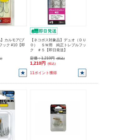
】カルモア(ブ
【ネコポス対象品】デュオ（ＤＵ
oフック #10【即
Ｏ） ＳＷ用 純正トレブルフッ
ク ＃５【即日発送】
定価：
1,210円
)
(税込)
1,210円
(税込)
11ポイント獲得