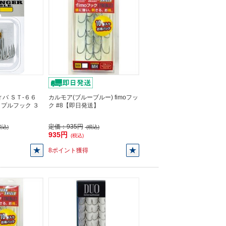
バ ＳＴ-６６
カルモア(ブルーブルー) fimoフッ
プルフック ３
ク #8【即日発送】
】
定価：
935円
税込)
(税込)
935円
(税込)
8ポイント獲得