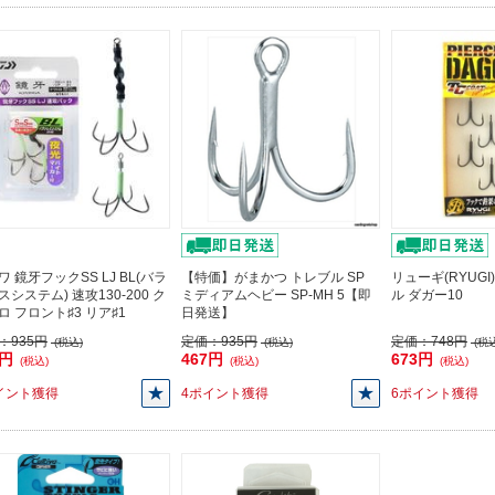
ワ 鏡牙フックSS LJ BL(バラ
【特価】がまかつ トレブル SP
リューギ(RYUGI
スシステム) 速攻130-200 ク
ミディアムヘビー SP-MH 5【即
ル ダガー10
ロ フロント♯3 リア♯1
日発送】
：
935円
定価：
935円
定価：
748円
(税込)
(税込)
(税込
8円
467円
673円
(税込)
(税込)
(税込)
イント獲得
4ポイント獲得
6ポイント獲得