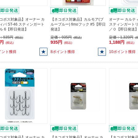
コポス対象品】オーナー カ
【ネコポス対象品】カルモア(ブ
オーナー カルティ
ィバ ST-46 スティンガート
ルーブルー) fimoフック #5【即日
スティンガートリ
ル 6【即日発送】
発送】
／０【即日発送
：
935円
定価：
935円
定価：
1,320円
(税込)
(税込)
(
1円
935円
1,188円
(税込)
(税込)
(税込)
イント獲得
8ポイント獲得
10ポイント獲得
コポス対象品】オーナー カ
【ネコポス対象品】オーナー カ
【ネコポス対象品