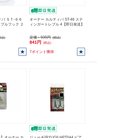
バ ＳＴ-６６
オーナー カルティバ ST-46 ステ
プルフック ２
ィンガートレブル 4【即日発送】
】
定価：
935円
税込)
(税込)
841円
(税込)
7ポイント獲得
】オーナー カ
リューギ(RYUGI) HPT044 ピア