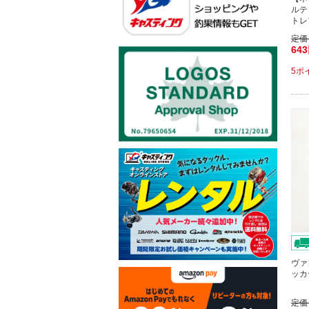
ルテ
トレ
定価
64
5ポ
ヴァ
ッカ
定価