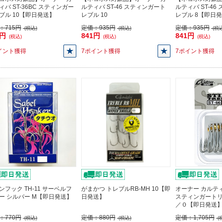
ィバ ST-36BC スティンガー
ルティバ ST-46 スティンガート
ルティバ ST-4
ブル 10【即日発送】
レブル 10
レブル 8【即日
：
715円
定価：
935円
定価：
935円
(税込)
(税込)
(税込
3円
841円
841円
(税込)
(税込)
(税込)
イント獲得
7ポイント獲得
7ポイント獲得
ンフック TH-11 サーベルフ
がまかつ トレブルRB-MH 10【即
オーナー カルティ
ー シルバー M【即日発送】
日発送】
スティンガートリ
／０【即日発送
：
770円
定価：
880円
定価：
1,705円
(税込)
(税込)
(