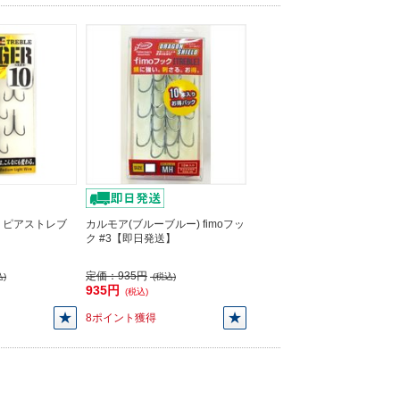
) ピアストレブ
カルモア(ブルーブルー) fimoフッ
ク #3【即日発送】
定価：
935円
)
(税込)
935円
(税込)
8ポイント獲得