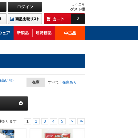
ようこそ
ゲスト様
0
(高い順)
在庫
すべて
在庫あり
件あります
1
2
3
4
5
>
>>