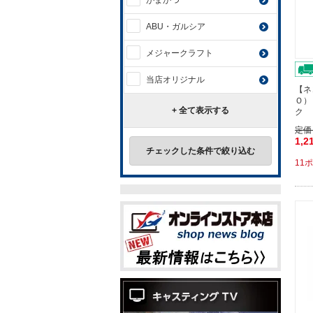
がまかつ
ABU・ガルシア
メジャークラフト
当店オリジナル
【ネ
Ｏ）
+ 全て表示する
ク 
定価
1,2
チェックした条件で絞り込む
11