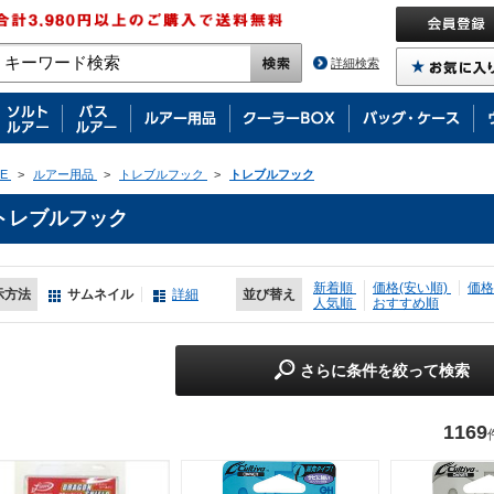
詳細検索
E
>
ルアー用品
>
トレブルフック
>
トレブルフック
トレブルフック
新着順
価格(安い順)
価格
示方法
サムネイル
詳細
並び替え
人気順
おすすめ順
さらに条件を絞って検索
1169