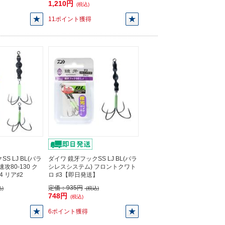
1,210円
(税込)
11ポイント獲得
S LJ BL(バラ
ダイワ 鏡牙フックSS LJ BL(バラ
攻80-130 ク
シレスシステム) フロントクワト
 リア♯2
ロ ♯3【即日発送】
定価：
935円
)
(税込)
748円
(税込)
6ポイント獲得