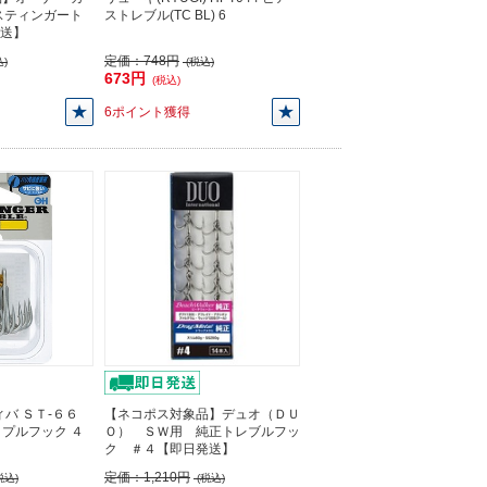
6 スティンガート
ストレブル(TC BL) 6
発送】
定価：
748円
)
(税込)
673円
(税込)
6ポイント獲得
バ ＳＴ-６６
【ネコポス対象品】デュオ（ＤＵ
プルフック ４
Ｏ） ＳＷ用 純正トレブルフッ
】
ク ＃４【即日発送】
定価：
1,210円
税込)
(税込)