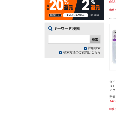
69
6ポ
詳細検索
検索方法のご案内はこちら
ダイ
ＢＬ
アク
定価
74
6ポ