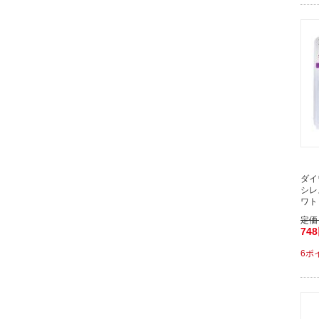
ダイ
シレ
ワト
定価
74
6ポ