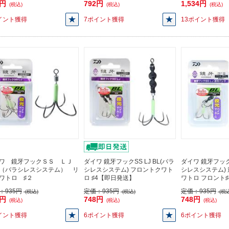
3円
792円
1,534円
(税込)
(税込)
(税込)
イント獲得
7ポイント獲得
13ポイント獲得
ワ 鏡牙フックＳＳ ＬＪ
ダイワ 鏡牙フックSS LJ BL(バラ
ダイワ 鏡牙フックS
（バラシレスシステム） リ
シレスシステム) フロントクワト
シレスシステム) 速
ワトロ ♯２
ロ ♯4【即日発送】
ワトロ フロント♯4
：
935円
定価：
935円
定価：
935円
(税込)
(税込)
(税込
8円
748円
748円
(税込)
(税込)
(税込)
イント獲得
6ポイント獲得
6ポイント獲得