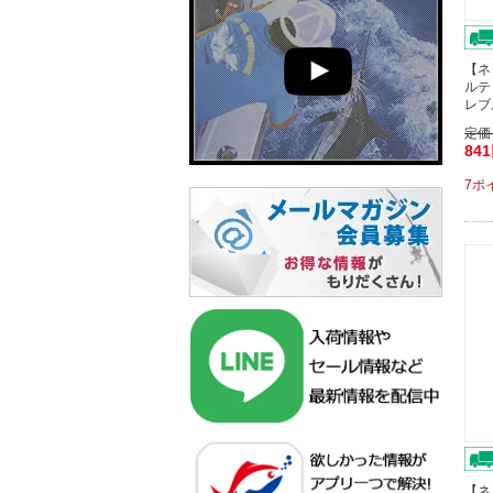
【ネ
ルテ
レブ
定価
84
7ポ
【ネ