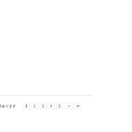
件あります
1
2
3
4
5
>
>>