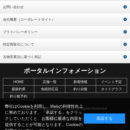
お問い合わせ
会社概要（コーポレートサイト）
プライバシーポリシー
特定商取引について
古物営業法に基づく表記
ポータルインフォメーション
HOME
店舗一覧
新着情報
イベント予定
最新釣果
免税対応店
釣り自慢
タイドグラフ
釣り船予約
弊社はCookieを利用し、Webの利便性向上
Copyright © World sports Co.,Ltd. All Rights Reserved.
に努めております。「承認する」をクリッ
クしていただくと、お客様に最適な内容を
承諾する
提供することが可能となります。Cookieの