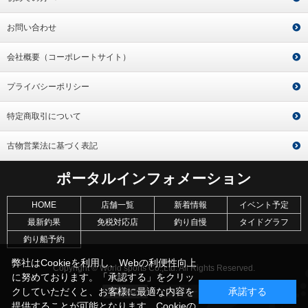
お問い合わせ
会社概要（コーポレートサイト）
プライバシーポリシー
特定商取引について
古物営業法に基づく表記
ポータルインフォメーション
HOME
店舗一覧
新着情報
イベント予定
最新釣果
免税対応店
釣り自慢
タイドグラフ
釣り船予約
弊社はCookieを利用し、Webの利便性向上
Copyright © World sports Co.,Ltd. All Rights Reserved.
に努めております。「承認する」をクリッ
クしていただくと、お客様に最適な内容を
承諾する
提供することが可能となります。Cookieの