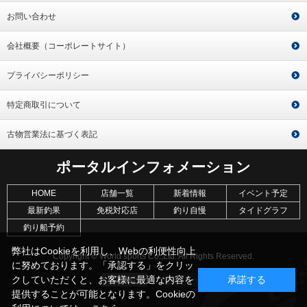
お問い合わせ
会社概要（コーポレートサイト）
プライバシーポリシー
特定商取引について
古物営業法に基づく表記
ポータルインフォメーション
HOME
店舗一覧
新着情報
イベント予定
最新釣果
免税対応店
釣り自慢
タイドグラフ
釣り船予約
弊社はCookieを利用し、Webの利便性向上
Copyright © World sports Co.,Ltd. All Rights Reserved.
に努めております。「承認する」をクリッ
クしていただくと、お客様に最適な内容を
承諾する
提供することが可能となります。Cookieの