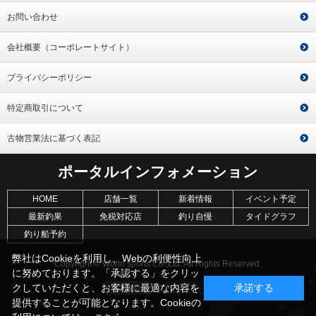
お問い合わせ
会社概要（コーポレートサイト）
プライバシーポリシー
特定商取引について
古物営業法に基づく表記
ポータルインフォメーション
HOME
店舗一覧
新着情報
イベント予定
最新釣果
免税対応店
釣り自慢
タイドグラフ
釣り船予約
弊社はCookieを利用し、Webの利便性向上
Copyright © World sports Co.,Ltd. All Rights Reserved.
に努めております。「承認する」をクリッ
クしていただくと、お客様に最適な内容を
承諾する
提供することが可能となります。Cookieの