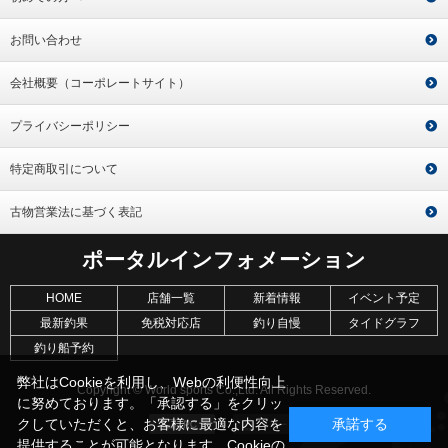
お問い合わせ
会社概要（コーポレートサイト）
プライバシーポリシー
特定商取引について
古物営業法に基づく表記
ポータルインフォメーション
HOME
店舗一覧
新着情報
イベント予定
最新釣果
免税対応店
釣り自慢
タイドグラフ
釣り船予約
弊社はCookieを利用し、Webの利便性向上
Copyright © World sports Co.,Ltd. All Rights Reserved.
に努めております。「承認する」をクリッ
クしていただくと、お客様に最適な内容を
承諾する
提供することが可能となります。Cookieの