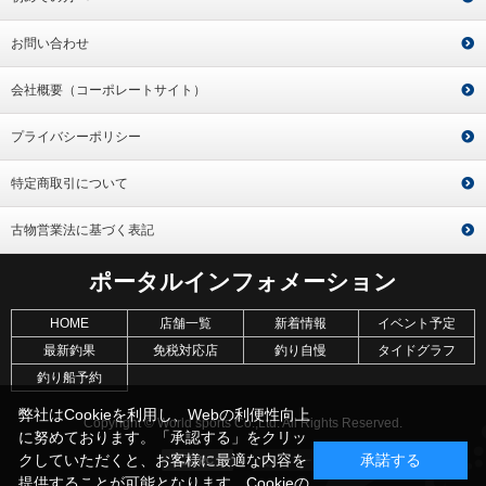
お問い合わせ
会社概要（コーポレートサイト）
プライバシーポリシー
特定商取引について
古物営業法に基づく表記
ポータルインフォメーション
HOME
店舗一覧
新着情報
イベント予定
最新釣果
免税対応店
釣り自慢
タイドグラフ
釣り船予約
弊社はCookieを利用し、Webの利便性向上
Copyright © World sports Co.,Ltd. All Rights Reserved.
に努めております。「承認する」をクリッ
クしていただくと、お客様に最適な内容を
承諾する
提供することが可能となります。Cookieの