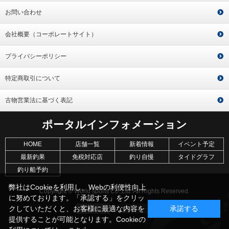
お問い合わせ
会社概要（コーポレートサイト）
プライバシーポリシー
特定商取引について
古物営業法に基づく表記
ポータルインフォメーション
HOME
店舗一覧
新着情報
イベント予定
最新釣果
免税対応店
釣り自慢
タイドグラフ
釣り船予約
弊社はCookieを利用し、Webの利便性向上
Copyright © World sports Co.,Ltd. All Rights Reserved.
に努めております。「承認する」をクリッ
クしていただくと、お客様に最適な内容を
承諾する
提供することが可能となります。Cookieの