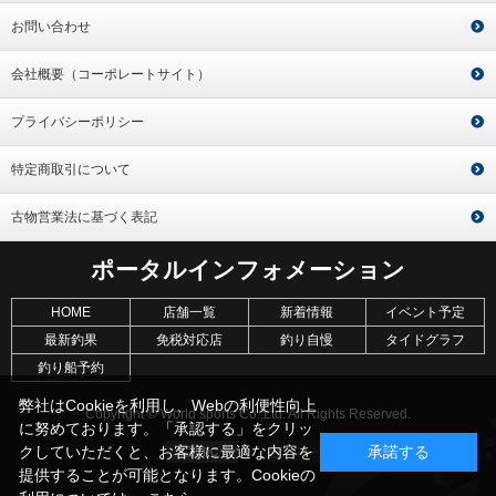
お問い合わせ
会社概要（コーポレートサイト）
プライバシーポリシー
特定商取引について
古物営業法に基づく表記
ポータルインフォメーション
HOME
店舗一覧
新着情報
イベント予定
最新釣果
免税対応店
釣り自慢
タイドグラフ
釣り船予約
弊社はCookieを利用し、Webの利便性向上
Copyright © World sports Co.,Ltd. All Rights Reserved.
に努めております。「承認する」をクリッ
クしていただくと、お客様に最適な内容を
承諾する
提供することが可能となります。Cookieの