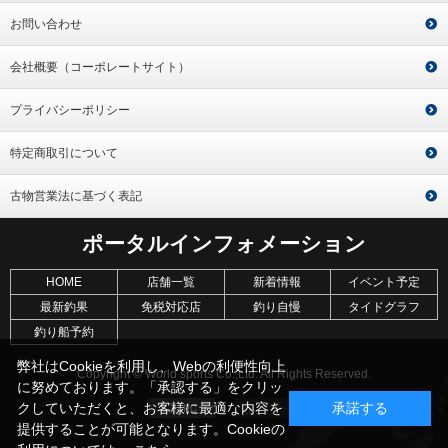
お問い合わせ
会社概要（コーポレートサイト）
プライバシーポリシー
特定商取引について
古物営業法に基づく表記
ポータルインフォメーション
HOME
店舗一覧
新着情報
イベント予定
最新釣果
免税対応店
釣り自慢
タイドグラフ
釣り船予約
弊社はCookieを利用し、Webの利便性向上
Copyright © World sports Co.,Ltd. All Rights Reserved.
に努めております。「承認する」をクリッ
クしていただくと、お客様に最適な内容を
承諾する
提供することが可能となります。Cookieの