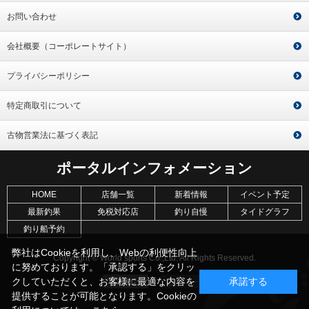
お問い合わせ
会社概要（コーポレートサイト）
プライバシーポリシー
特定商取引について
古物営業法に基づく表記
ポータルインフォメーション
HOME
店舗一覧
新着情報
イベント予定
最新釣果
免税対応店
釣り自慢
タイドグラフ
釣り船予約
弊社はCookieを利用し、Webの利便性向上
Copyright © World sports Co.,Ltd. All Rights Reserved.
に努めております。「承認する」をクリッ
クしていただくと、お客様に最適な内容を
承諾する
提供することが可能となります。Cookieの