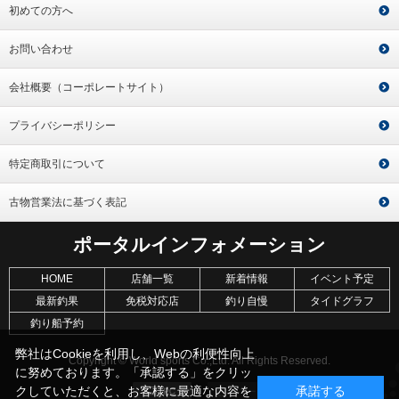
初めての方へ
お問い合わせ
会社概要（コーポレートサイト）
プライバシーポリシー
特定商取引について
古物営業法に基づく表記
ポータルインフォメーション
HOME
店舗一覧
新着情報
イベント予定
最新釣果
免税対応店
釣り自慢
タイドグラフ
釣り船予約
弊社はCookieを利用し、Webの利便性向上
Copyright © World sports Co.,Ltd. All Rights Reserved.
に努めております。「承認する」をクリッ
クしていただくと、お客様に最適な内容を
承諾する