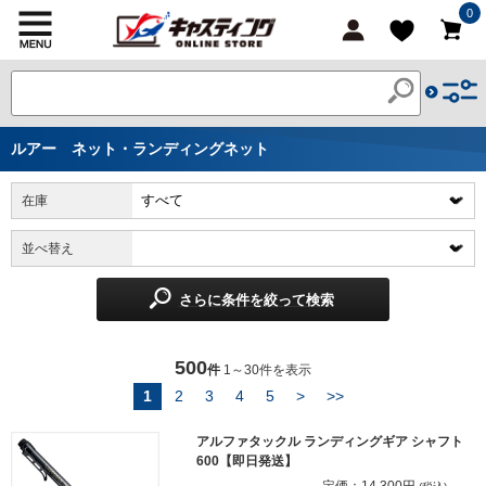
0
ルアー ネット・ランディングネット
在庫
並べ替え
さらに条件を絞って検索
500
件
1～30件を表示
1
2
3
4
5
>
>>
アルファタックル ランディングギア シャフト
600【即日発送】