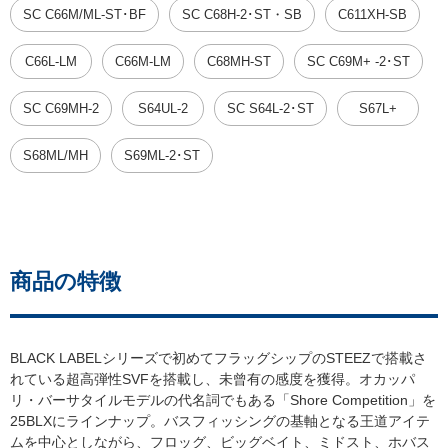
SC C66M/ML-ST･BF
SC C68H-2･ST・SB
C611XH-SB
C66L-LM
C66M-LM
C68MH-ST
SC C69M+ -2･ST
SC C69MH-2
S64UL-2
SC S64L-2･ST
S67L+
S68ML/MH
S69ML-2･ST
商品の特徴
BLACK LABELシリーズで初めてフラッグシップのSTEEZで搭載さ
れている超高弾性SVFを搭載し、未曾有の感度を獲得。オカッパ
リ・バーサタイルモデルの代名詞でもある「Shore Competition」を
25BLXにラインナップ。バスフィッシングの基軸となる王道アイテ
ムを中心としながら、フロッグ、ビッグベイト、ミドスト、ホバス