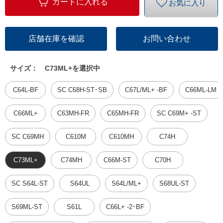
カートに入れる
お気に入り
店舗在庫を確認
お問い合わせ
サイズ：
C73ML+を選択中
C64L-BF
SC C68H-ST･SB
C67L/ML+ -BF
C66ML-LM
C66ML+
C63MH-FR
C65MH-FR
SC C69M+ -ST
SC C69MH
C610M
C610MH
C74H
C73ML+
C74MH
C66M-ST
C70H
SC S64L-ST
S64UL
S64L/ML+
S68UL-ST
S69ML-ST
S61L
C66L+ -2･BF