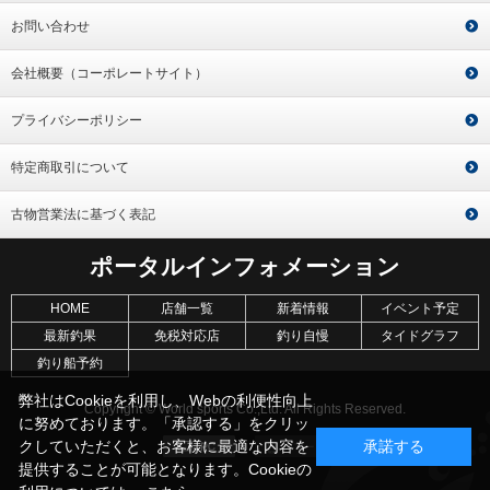
お問い合わせ
会社概要（コーポレートサイト）
プライバシーポリシー
特定商取引について
古物営業法に基づく表記
ポータルインフォメーション
HOME
店舗一覧
新着情報
イベント予定
最新釣果
免税対応店
釣り自慢
タイドグラフ
釣り船予約
弊社はCookieを利用し、Webの利便性向上
Copyright © World sports Co.,Ltd. All Rights Reserved.
に努めております。「承認する」をクリッ
クしていただくと、お客様に最適な内容を
承諾する
提供することが可能となります。Cookieの