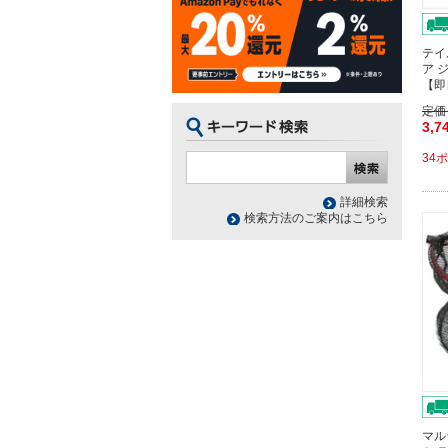
テイ
ア 
【即
定価
3,7
34
詳細検索
検索方法のご案内はこちら
マル