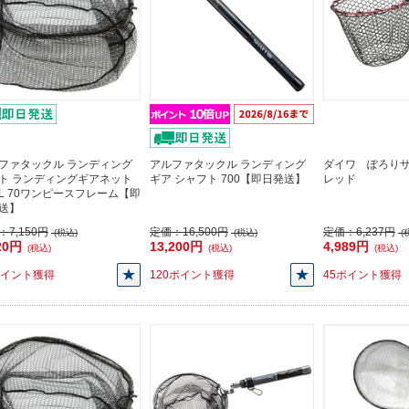
ファタックル ランディング
アルファタックル ランディング
ダイワ ぽろり
ト ランディングギアネット
ギア シャフト 700【即日発送】
レッド
AL 70ワンピースフレーム【即
送】
：
7,150円
定価：
16,500円
定価：
6,237円
(税込)
(税込)
(
20円
13,200円
4,989円
(税込)
(税込)
(税込)
ポイント獲得
120ポイント獲得
45ポイント獲得