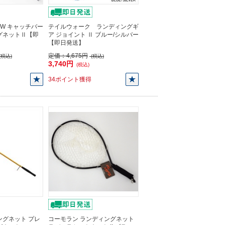
TW キャッチバー
テイルウォーク ランディングギ
グネットⅡ【即
ア ジョイント Ⅱ ブルー/シルバー
【即日発送】
定価：
4,675円
(税込)
(税込)
3,740円
(税込)
34ポイント獲得
ングネット プレ
コーモラン ランディングネット