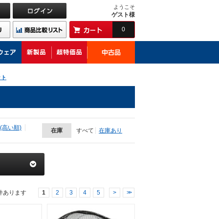
ようこそ
ゲスト様
0
ット
(高い順)
在庫
すべて
在庫あり
件あります
1
2
3
4
5
>
>>