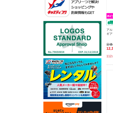
アル
ギア
定価
12,
11