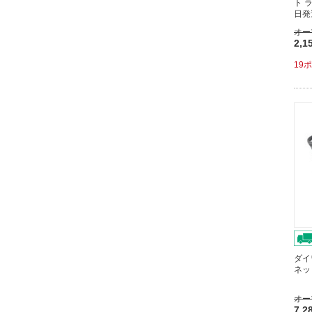
ト 
日発
オー
2,1
19
ダイ
ネッ
オー
7,2