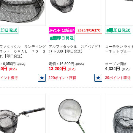
ファタックル ランディング
アルファタックル ﾗﾝﾃﾞｨﾝｸﾞｷﾞｱ
コーモラン ライ
ネット ＯＶＡＬ ７０ ３
ｼｮｰﾄ 330【即日発送】
ーネット ブルー
れ【即日発送】
：
6,050円
定価：
16,500円
オープン価格
(税込)
(税込)
40円
13,200円
4,334円
(税込)
(税込)
(税込)
ポイント獲得
120ポイント獲得
39ポイント獲得