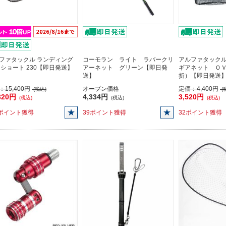
ファタックル ランディング
コーモラン ライト ラバークリ
アルファタック
 ショート 230【即日発送】
アーネット グリーン【即日発
ギアネット Ｏ
送】
折）【即日発送
：
15,400円
オープン価格
定価：
4,400円
(税込)
(
320円
4,334円
3,520円
(税込)
(税込)
(税込)
2ポイント獲得
39ポイント獲得
32ポイント獲得