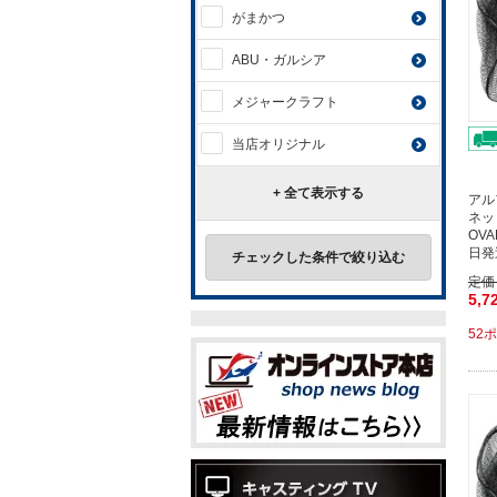
がまかつ
ABU・ガルシア
メジャークラフト
当店オリジナル
+ 全て表示する
アル
ネッ
OV
日発
チェックした条件で絞り込む
定価
5,7
52