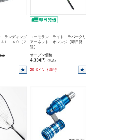
ル ランディング
コーモラン ライト ラバークリ
ＶＡＬ ４０（２
アーネット オレンジ【即日発
】
送】
オープン価格
税込)
4,334円
(税込)
39ポイント獲得