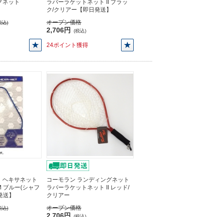
グネット
ラバーラケットネット II ブラッ
ク/クリアー【即日発送】
オープン価格
税込)
2,706円
(税込)
24ポイント獲得
 ヘキサネット
コーモラン ランディングネット
M ブルー(シャフ
ラバーラケットネット II レッド/
発送】
クリアー
オープン価格
税込)
2,706円
(税込)