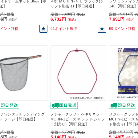
ライトゲームネット 36㎝【即
４折 ＭＣＨＮ-４ Ｌ ブラック(シ
ッソ ランディン
送】
ャフト別売り)【即日発送】
140【即日発送】
プン価格
定価：
7,480円
定価：
9,614円
(税込)
(
56円
6,732円
7,691円
(税込)
(税込)
(税込)
ポイント獲得
61ポイント獲得
69ポイント獲得
ワ ワンタッチランディング
メジャークラフト ヘキサネット
メジャークラフト
ト ラージ【即日発送】
MCHN-1ピース M レッド(シャフ
MCHN-1ピース 
ト別売り)【即日発送】
ト別売り)【即日
プン価格
定価：
5,720円
定価：
5,720円
(税込)
(
85円
5,148円
5,148円
(税込)
(税込)
(税込)