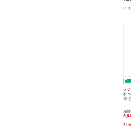
66
メジ
折 
売り
定価
5,9
54