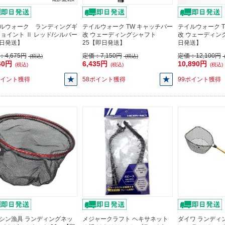
ルウォーク ランディングギ
テイルウォーク TW キャッチバー
テイルウォーク 
ジョイント Ⅱ レッド/シルバー
改 ウェーディングシャフト
改 ウェーディン
日発送】
25【即日発送】
日発送】
：
4,675円
定価：
7,150円
定価：
12,100円
(税込)
(税込)
40円
6,435円
10,890円
(税込)
(税込)
(税込)
ポイント獲得
58ポイント獲得
99ポイント獲得
シン漁具 ランディングネッ
メジャークラフト ヘキサネット
ダイワ ランディ