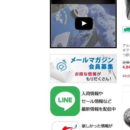
アル
ギア
つ折
定価
4,8
44