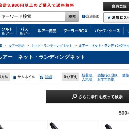
詳細検索
E
>
ルアー用品
>
ネット・ランディングネット
>
ルアー ネット・ランディングネ
ルアー ネット・ランディングネット
新着順
価格(安い順)
価格
示方法
サムネイル
詳細
並び替え
人気順
おすすめ順
さらに条件を絞って検索
500