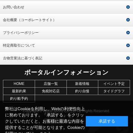
お問い合わせ
会社概要（コーポレートサイト）
プライバシーポリシー
特定商取引について
古物営業法に基づく表記
ポータルインフォメーション
HOME
店舗一覧
新着情報
イベント予定
最新釣果
免税対応店
釣り自慢
タイドグラフ
釣り船予約
弊社はCookieを利用し、Webの利便性向上
Copyright © World sports Co.,Ltd. All Rights Reserved.
に努めております。「承認する」をクリッ
クしていただくと、お客様に最適な内容を
承諾する
提供することが可能となります。Cookieの