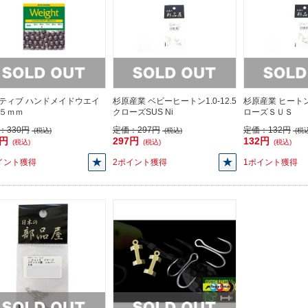
ティブ ハンドメイドウエイ
杉原産業 ベビーヒートン1.0-12.5
杉原産業 ヒート
５ｍｍ
クローズSUS Ni
ローズＳＵＳ
：
330円
定価：
297円
定価：
132円
(税込)
(税込)
(税込
0円
297円
132円
(税込)
(税込)
(税込)
イント獲得
2ポイント獲得
1ポイント獲得