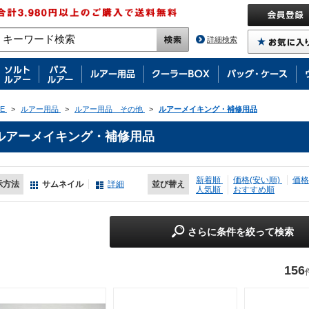
詳細検索
E
>
ルアー用品
>
ルアー用品 その他
>
ルアーメイキング・補修用品
ルアーメイキング・補修用品
新着順
価格(安い順)
価格
示方法
サムネイル
詳細
並び替え
人気順
おすすめ順
さらに条件を絞って検索
156