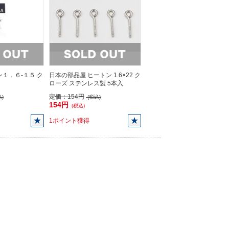
ン１．６-１５ ク
日本の部品屋 ヒートン 1.6×22 ク
ローズ ステンレス製 5本入
定価：
154円
)
(税込)
154円
(税込)
1ポイント獲得