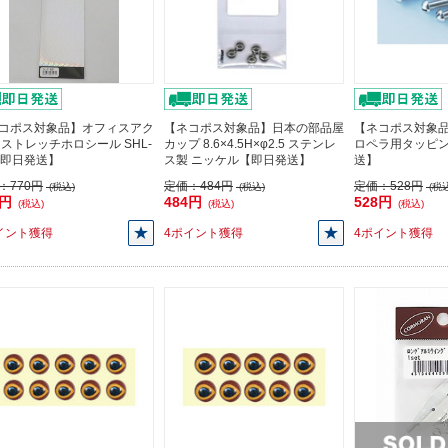
コポス対象品】オフィスアク
【ネコポス対象品】日本の部品屋
【ネコポス対象品
 ストレッチホロシール SHL-
カップ 8.6×4.5H×φ2.5 ステンレ
ロペラ用タッピ
【即日発送】
ス製 ニッケル【即日発送】
送】
：
770円
定価：
484円
定価：
528円
(税込)
(税込)
(税込
3円
484円
528円
(税込)
(税込)
(税込)
イント獲得
4ポイント獲得
4ポイント獲得