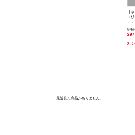
【ネ
（杉
１．
定価
29
2ポ
最近見た商品がありません。