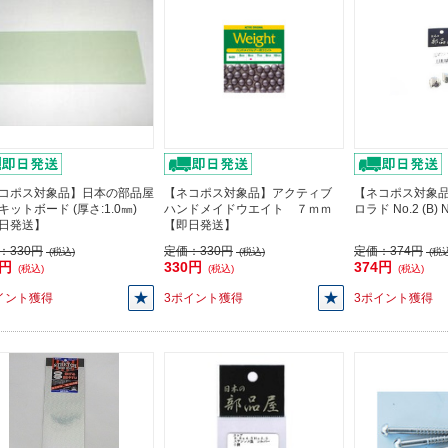
コポス対象品】日本の部品屋
【ネコポス対象品】アクティブ
【ネコポス対象品
キットボード (厚さ:1.0㎜)
ハンドメイドウエイト ７ｍｍ
ロラド No.2 (B
日発送】
【即日発送】
：
330円
定価：
330円
定価：
374円
(税込)
(税込)
(税込
0円
330円
374円
(税込)
(税込)
(税込)
イント獲得
3ポイント獲得
3ポイント獲得