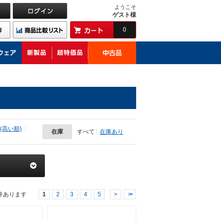
ようこそ
ゲスト様
0
(高い順)
在庫
すべて
在庫あり
件あります
1
2
3
4
5
>
>>