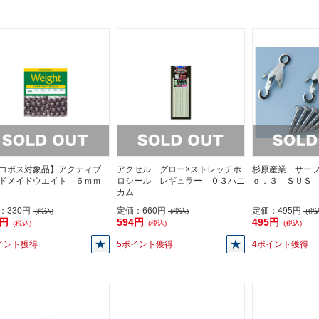
コポス対象品】アクティブ
アクセル グロー×ストレッチホ
杉原産業 サー
ドメイドウエイト ６ｍｍ
ロシール レギュラー ０３ハニ
ｏ．３ ＳＵＳ
カム
：
330円
定価：
660円
定価：
495円
(税込)
(税込)
(税込
0円
594円
495円
(税込)
(税込)
(税込)
イント獲得
5ポイント獲得
4ポイント獲得