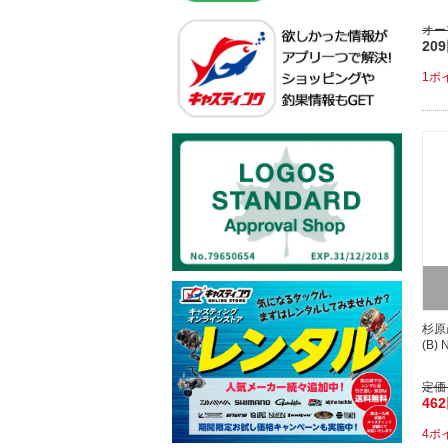
オー
20
1ポ
杉原
(B) N
定価
46
4ポ