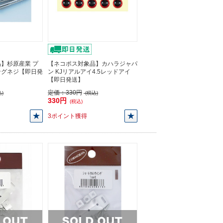
】杉原産業 プ
【ネコポス対象品】カハラジャパ
ングネジ【即日発
ン KJリアルアイ4.5レッドアイ
【即日発送】
定価：
330円
)
(税込)
330円
(税込)
3ポイント獲得