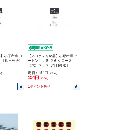
】杉原産業 コ
【ネコポス対象品】杉原産業 ヒ
) Ni【即日発送】
ートン１．６-２６ クローズ
（大）ＳＵＳ【即日発送】
定価：
154円
)
(税込)
154円
(税込)
1ポイント獲得