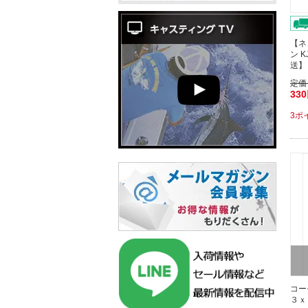
【ネ
ン 
送】
定価
33
3ポ
コー
３ｘ