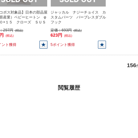
コポス対象品】日本の部品屋
ジャッカル ナジーチョイス カ
原産業）ベビーヒートン φ
スタムパーツ バーブレスダブル
０×１５ クローズ ＳＵＳ
フック
：
297円
定価：
693円
(税込)
(税込)
7円
623円
(税込)
(税込)
イント獲得
5ポイント獲得
156
閲覧履歴