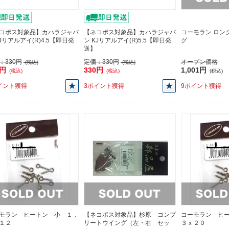
コポス対象品】カハラジャパ
【ネコポス対象品】カハラジャパ
コーモラン ロン
KJリアルアイ(R)4.5【即日発
ン KJリアルアイ(R)5.5【即日発
グ
送】
：
330円
定価：
330円
オープン価格
(税込)
(税込)
0円
330円
1,001円
(税込)
(税込)
(税込)
イント獲得
3ポイント獲得
9ポイント獲得
モラン ヒートン 小 １．
【ネコポス対象品】杉原 コンプ
コーモラン ヒ
１２
リートウイング（左・右 セッ
３ｘ２０