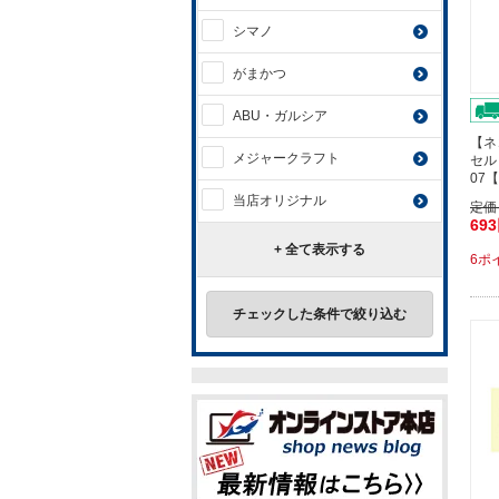
シマノ
がまかつ
ABU・ガルシア
【ネ
メジャークラフト
セル
07
当店オリジナル
定価
69
+ 全て表示する
6ポ
チェックした条件で絞り込む