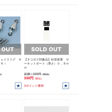
フェイスリグ Ｎ
【ネコポス対象品】杉原産業 サ
 Ｎｉ
ーキットボード（厚さ）０．８ｍ
ｍ
定価：
330円
)
(税込)
330円
(税込)
3ポイント獲得