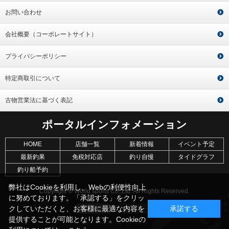
お問い合わせ
会社概要（コーポレートサイト）
プライバシーポリシー
特定商取引について
古物営業法に基づく表記
ポータルインフォメーション
HOME
店舗一覧
新着情報
イベント予定
最新釣果
免税対応店
釣り自慢
タイドグラフ
釣り船予約
弊社はCookieを利用し、Webの利便性向上
Copyright © World sports Co.,Ltd. All Rights Reserved.
に努めております。「承認する」をクリッ
クしていただくと、お客様に最適な内容を
承諾する
提供することが可能となります。Cookieの