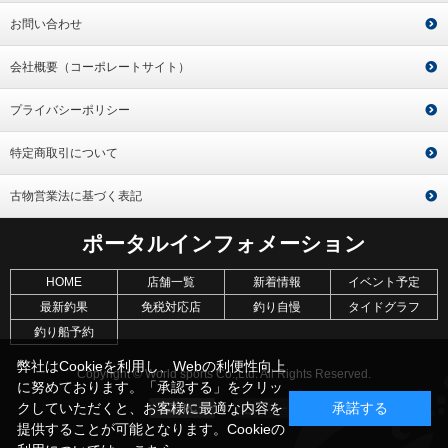
お問い合わせ
会社概要（コーポレートサイト）
プライバシーポリシー
特定商取引について
古物営業法に基づく表記
ポータルインフォメーション
HOME
店舗一覧
新着情報
イベント予定
最新釣果
免税対応店
釣り自慢
タイドグラフ
釣り船予約
弊社はCookieを利用し、Webの利便性向上
Copyright © World sports Co.,Ltd. All Rights Reserved.
に努めております。「承認する」をクリッ
クしていただくと、お客様に最適な内容を
承諾する
提供することが可能となります。Cookieの