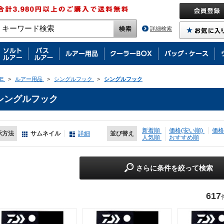
詳細検索
E
>
ルアー用品
>
シングルフック
>
シングルフック
シングルフック
新着順
価格(安い順)
価格
示方法
サムネイル
詳細
並び替え
人気順
おすすめ順
さらに条件を絞って検索
617