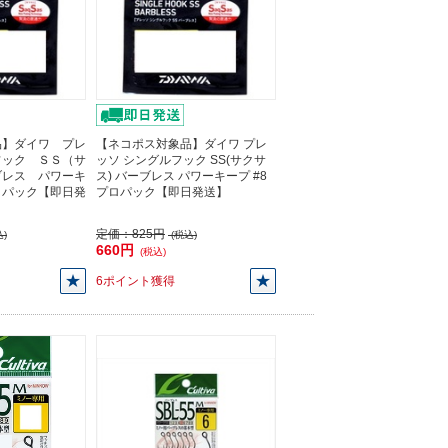
品】ダイワ プレ
【ネコポス対象品】ダイワ プレ
フック ＳＳ（サ
ッソ シングルフック SS(サクサ
ブレス パワーキ
ス) バーブレス パワーキープ #8
ロパック【即日発
プロパック【即日発送】
定価：
825円
)
(税込)
660円
(税込)
6ポイント獲得