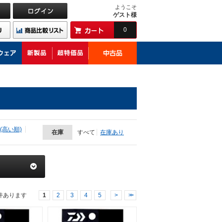
ようこそ
ゲスト様
0
(高い順)
在庫
すべて
在庫あり
件あります
1
2
3
4
5
>
>>