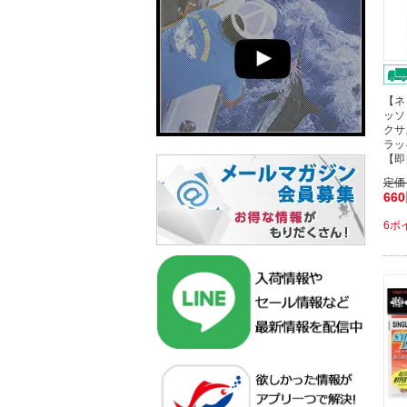
【ネ
ッソ
クサ
ラッ
【即
定価
66
6ポ