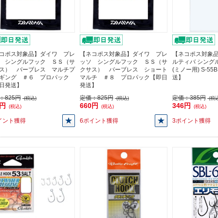
コポス対象品】ダイワ プレ
【ネコポス対象品】ダイワ プレ
【ネコポス対象品
 シングルフック ＳＳ（サ
ッソ シングルフック ＳＳ（サ
ルティバ シング
ス） バーブレス マルチプ
クサス） バーブレス ショート
(ミノー用) S-55
ギング ＃６ プロパック
マルチ ＃８ プロパック【即日
送】
日発送】
発送】
：
825円
定価：
825円
定価：
385円
(税込)
(税込)
(税込
0円
660円
346円
(税込)
(税込)
(税込)
イント獲得
6ポイント獲得
3ポイント獲得