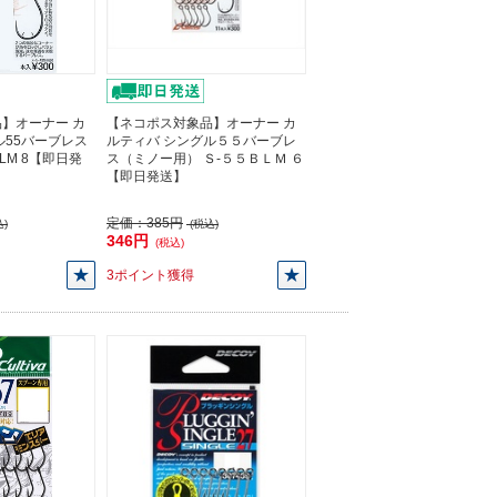
】オーナー カ
【ネコポス対象品】オーナー カ
ル55バーブレス
ルティバ シングル５５バーブレ
BLM 8【即日発
ス（ミノー用） Ｓ-５５ＢＬＭ ６
【即日発送】
定価：
385円
)
(税込)
346円
(税込)
3ポイント獲得