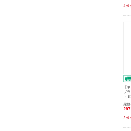
4ポ
【ネ
プラ
（８
定価
29
2ポ