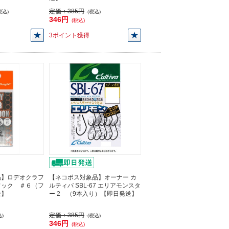
定価：
385円
税込)
(税込)
346円
(税込)
3ポイント獲得
品】ロデオクラフ
【ネコポス対象品】オーナー カ
フック ＃６（フ
ルティバ SBL-67 エリアモンスタ
送】
ー 2 （9本入り）【即日発送】
定価：
385円
)
(税込)
346円
(税込)