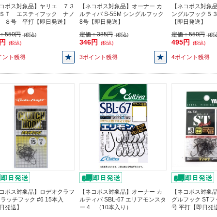
コポス対象品】ヤリエ ７３
【ネコポス対象品】オーナー カ
【ネコポス対象
ＳＴ エスティフック ナノ
ルティバ S-55M シングルフック
ングルフック５
 ８号 平打【即日発送】
8号【即日発送】
【即日発送】
：
550円
定価：
385円
定価：
550円
(税込)
(税込)
(税込
0円
346円
495円
(税込)
(税込)
(税込)
イント獲得
3ポイント獲得
4ポイント獲得
コポス対象品】ロデオクラフ
【ネコポス対象品】オーナー カ
【ネコポス対象品
クラッチフック #6 15本入
ルティバ SBL-67 エリアモンスタ
グルフック STフ
日発送】
ー 4 （10本入り）
号 平打【即日発