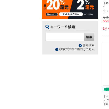
【ネ
１ 
テフ
定価
55
5ポ
詳細検索
検索方法のご案内はこちら
【ネ
ト 
【即