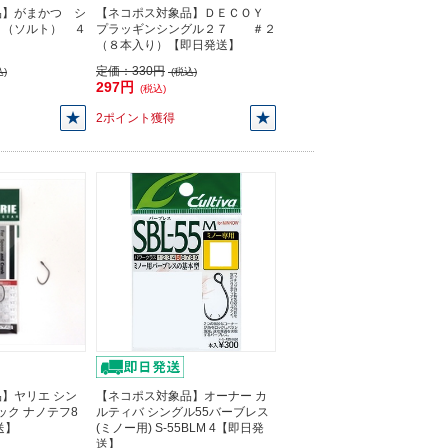
品】がまかつ シ
【ネコポス対象品】ＤＥＣＯＹ
３（ソルト） ４
プラッギンシングル２７ ＃２
（８本入り）【即日発送】
定価：
330円
)
(税込)
297円
(税込)
2ポイント獲得
】ヤリエ シン
【ネコポス対象品】オーナー カ
ック ナノテフ8
ルティバ シングル55バーブレス
送】
(ミノー用) S-55BLM 4【即日発
送】