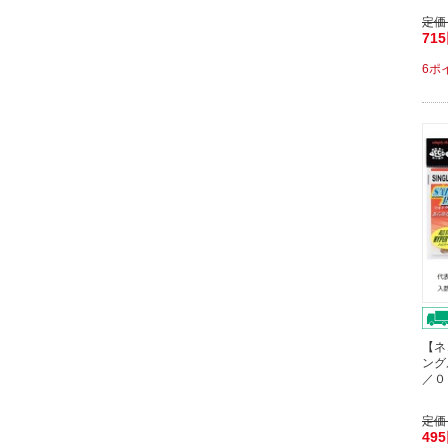
定価
71
6ポ
【ネ
ング
／０
定価
49