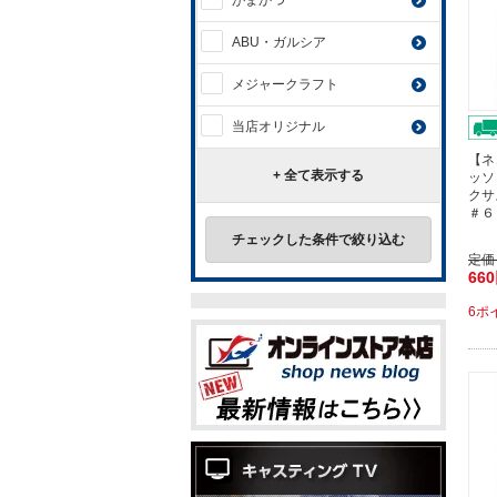
がまかつ
ABU・ガルシア
メジャークラフト
当店オリジナル
【ネ
+ 全て表示する
ッソ
クサ
＃６
チェックした条件で絞り込む
定価
66
6ポ