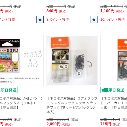
：
715円
定価：
385円
定価：
1,100円
(税込)
(税込)
(
5円
346円
1,100円
(税込)
(税込)
(税込)
イント獲得
3ポイント獲得
10ポイント獲得
コポス対象品】がまかつ シ
【ネコポス対象品】ロデオクラフ
【ネコポス対象
ルフック５３（ソルト） １
ト シングルフック ロデオ クラッ
ト ハニカムＴ
【即日発送】
チフック #8 サービスパック(50
ッ素）【即日発
本入)
：
550円
定価：
2,090円
定価：
715円
(税込)
(税込)
(税込
5円
2,090円
715円
(税込)
(税込)
(税込)