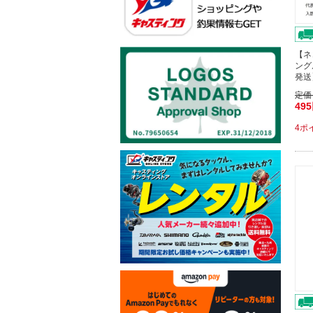
【ネ
ング
発送
定価
49
4ポ