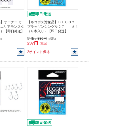
】オーナー カ
【ネコポス対象品】ＤＥＣＯＹ
67 エリアモンスタ
プラッギンシングル２７ ＃４
入り）【即日発送】
（８本入り）【即日発送】
定価：
330円
)
(税込)
297円
(税込)
2ポイント獲得