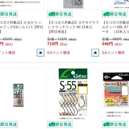
コポス対象品】がまかつ シ
【ネコポス対象品】ロデオクラフ
【ネコポス対象品
ルフック53(ソルト) 1【即日
ト クラッチフック #8 15本入
ルティバ SBL-
】
【即日発送】
ー 6 （10本
：
550円
定価：
715円
定価：
385円
(税込)
(税込)
(税込
5円
715円
346円
(税込)
(税込)
(税込)
イント獲得
6ポイント獲得
3ポイント獲得