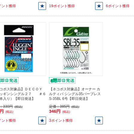
イント獲得
19ポイント獲得
6ポイント獲得
コポス対象品】ＤＥＣＯＹ
【ネコポス対象品】オーナー カ
ッギンシングル２７ ＃６
ルティバ シングル35バーブレス
本入り）【即日発送】
S-35BL 6号【即日発送】
：
330円
定価：
385円
(税込)
(税込)
7円
346円
(税込)
(税込)
イント獲得
3ポイント獲得